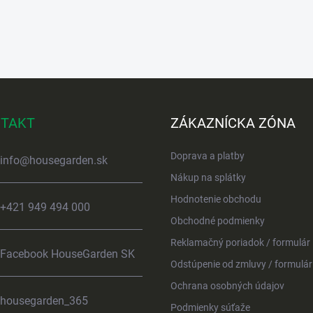
TAKT
ZÁKAZNÍCKA ZÓNA
Doprava a platby
info
@
housegarden.sk
Nákup na splátky
Hodnotenie obchodu
+421 949 494 000
Obchodné podmienky
Reklamačný poriadok / formulár
Facebook HouseGarden SK
Odstúpenie od zmluvy / formulár
Ochrana osobných údajov
housegarden_365
Podmienky súťaže