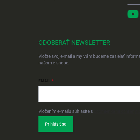
ODOBERAŤ NEWSLETTER
Vložte svoj e-mail a my Vám budeme zasielať inform
našom e-shope.
EMAIL
Vložením e-mailu súhlasíte s
podmienkami ochrany 
Prihlásiť sa