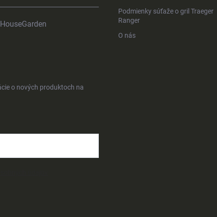
Podmienky súťaže o gril Traeger
Ranger
HouseGarden
O nás
ácie o nových produktoch na
osobných údajov