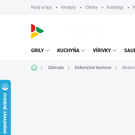
Prejsť
Rady a tipy
Recepty
Články
Katalógy
P
na
obsah
GRILY
KUCHYŇA
VÍRIVKY
SAU
Domov
Záhrada
Dekoračné kamene
Mramor