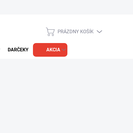
PRÁZDNY KOŠÍK
NÁKUPNÝ
KOŠÍK
DARČEKY
AKCIA