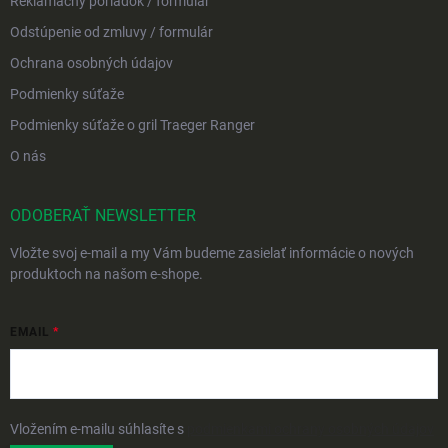
Reklamačný poriadok / formulár
Odstúpenie od zmluvy / formulár
Ochrana osobných údajov
Podmienky súťaže
Podmienky súťaže o gril Traeger Ranger
O nás
ODOBERAŤ NEWSLETTER
Vložte svoj e-mail a my Vám budeme zasielať informácie o nových
produktoch na našom e-shope.
EMAIL
Vložením e-mailu súhlasíte s
podmienkami ochrany osobných údajov