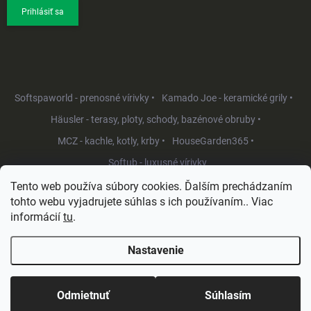
Prihlásiť sa
Softspaworld - prenosné vírivky •
Kamado Joe - keramické grily •
Häusler - terasy, ploty, schody, bazénové obruby •
MCZ - kachle, kotly, krby •
HouseGarden365 •
Softub - luxusné vírivky
Tento web používa súbory cookies. Ďalším prechádzaním
tohto webu vyjadrujete súhlas s ich používaním.. Viac
informácií
tu
.
Nastavenie
Copyright 2026
HouseGarden.sk
. Všetky práva vyhradené.
Upraviť
nastavenie cookies
Odmietnuť
Súhlasím
Vytvoril Shoptet