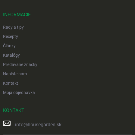
ä
t
i
INFORMÁCIE
e
Rady a tipy
Recepty
Články
Katalógy
Predávané značky
Napíšte nám
Kontakt
Moja objednávka
KONTAKT
info
@
housegarden.sk