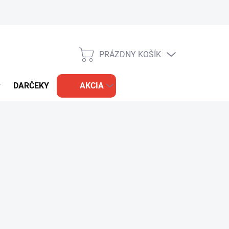
PRÁZDNY KOŠÍK
NÁKUPNÝ
KOŠÍK
DARČEKY
AKCIA