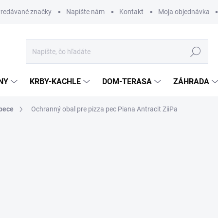
redávané značky
Napíšte nám
Kontakt
Moja objednávka
Hľadať
NY
KRBY-KACHLE
DOM-TERASA
ZÁHRADA
 pece
Ochranný obal pre pizza pec Piana Antracit ZiiPa