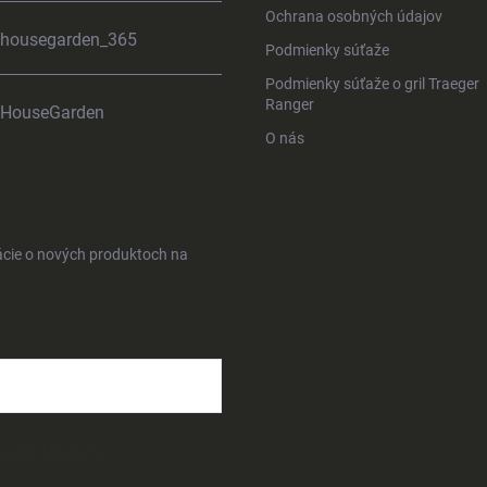
Ochrana osobných údajov
housegarden_365
Podmienky súťaže
Podmienky súťaže o gril Traeger
Ranger
HouseGarden
O nás
ácie o nových produktoch na
osobných údajov