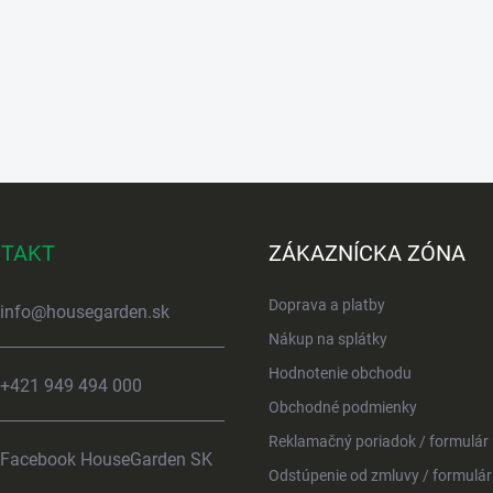
TAKT
ZÁKAZNÍCKA ZÓNA
Doprava a platby
info
@
housegarden.sk
Nákup na splátky
Hodnotenie obchodu
+421 949 494 000
Obchodné podmienky
Reklamačný poriadok / formulár
Facebook HouseGarden SK
Odstúpenie od zmluvy / formulár