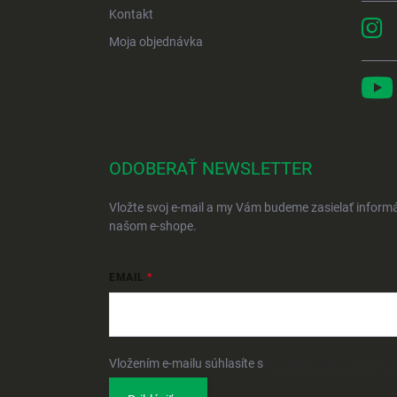
Kontakt
Moja objednávka
ODOBERAŤ NEWSLETTER
Vložte svoj e-mail a my Vám budeme zasielať inform
našom e-shope.
EMAIL
Vložením e-mailu súhlasíte s
podmienkami ochrany 