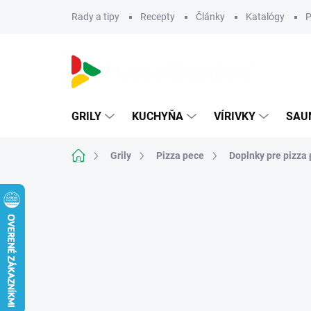
Prejsť
Rady a tipy
Recepty
Články
Katalógy
P
na
obsah
GRILY
KUCHYŇA
VÍRIVKY
SAU
Domov
Grily
Pizza pece
Doplnky pre pizza