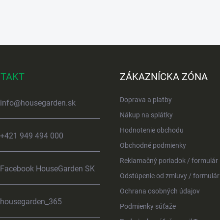
TAKT
ZÁKAZNÍCKA ZÓNA
Doprava a platby
info
@
housegarden.sk
Nákup na splátky
Hodnotenie obchodu
+421 949 494 000
Obchodné podmienky
Reklamačný poriadok / formulár
Facebook HouseGarden SK
Odstúpenie od zmluvy / formulár
Ochrana osobných údajov
housegarden_365
Podmienky súťaže