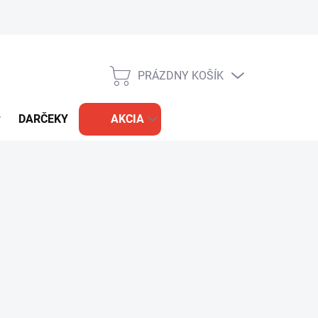
PRÁZDNY KOŠÍK
NÁKUPNÝ
KOŠÍK
DARČEKY
AKCIA