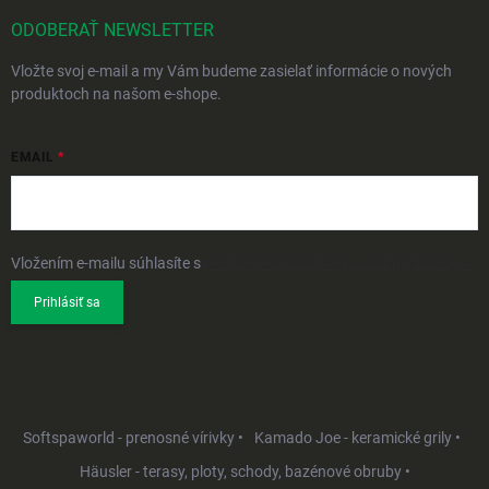
ODOBERAŤ NEWSLETTER
Vložte svoj e-mail a my Vám budeme zasielať informácie o nových
produktoch na našom e-shope.
EMAIL
Vložením e-mailu súhlasíte s
podmienkami ochrany osobných údajov
Prihlásiť sa
Softspaworld - prenosné vírivky •
Kamado Joe - keramické grily •
Häusler - terasy, ploty, schody, bazénové obruby •