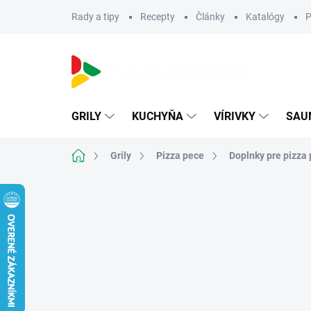
Prejsť
Rady a tipy
Recepty
Články
Katalógy
P
na
obsah
GRILY
KUCHYŇA
VÍRIVKY
SAU
Domov
Grily
Pizza pece
Doplnky pre pizza