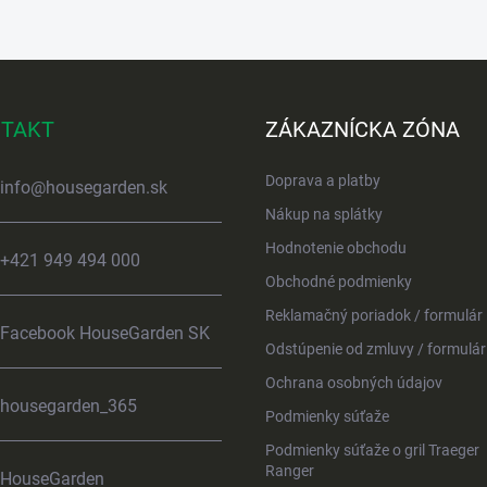
TAKT
ZÁKAZNÍCKA ZÓNA
Doprava a platby
info
@
housegarden.sk
Nákup na splátky
Hodnotenie obchodu
+421 949 494 000
Obchodné podmienky
Reklamačný poriadok / formulár
Facebook HouseGarden SK
Odstúpenie od zmluvy / formulár
Ochrana osobných údajov
housegarden_365
Podmienky súťaže
Podmienky súťaže o gril Traeger
Ranger
HouseGarden