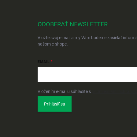
ODOBERAŤ NEWSLETTER
Vložte svoj e-mail a my Vám budeme zasielať inform
našom e-shope.
EMAIL
Vložením e-mailu súhlasíte s
podmienkami ochrany 
Prihlásiť sa