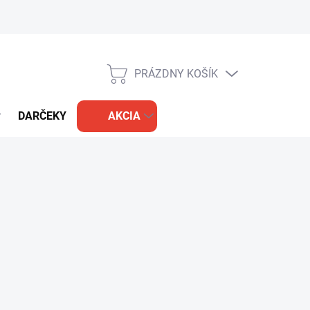
PRÁZDNY KOŠÍK
NÁKUPNÝ
KOŠÍK
DARČEKY
AKCIA