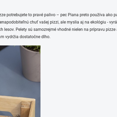
zze potrebujete to pravé palivo – pec Piana preto používa ako p
nenapodobiteľnú chuť vašej pizzi, ale myslia aj na ekológiu - vy
esov. Pelety sú samozrejmé vhodné nielen na prípravu pizze al
ám vydržia dostatočne dlho.