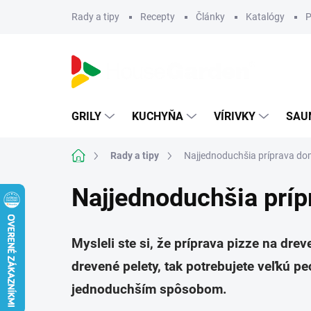
Prejsť
Rady a tipy
Recepty
Články
Katalógy
P
na
obsah
GRILY
KUCHYŇA
VÍRIVKY
SAU
Domov
Rady a tipy
Najjednoduchšia príprava dom
Najjednoduchšia príp
Mysleli ste si, že príprava pizze na dre
drevené pelety, tak potrebujete veľkú p
jednoduchším spôsobom.