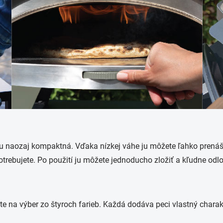
 naozaj kompaktná. Vďaka nízkej váhe ju môžete ľahko prenáša
trebujete. Po použití ju môžete jednoducho zložiť a kľudne odlo
 na výber zo štyroch farieb. Každá dodáva peci vlastný charakt