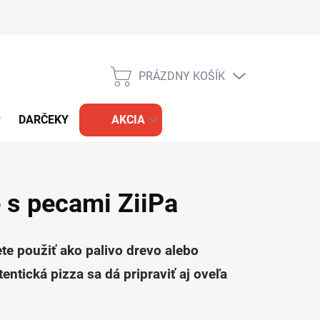
PRÁZDNY KOŠÍK
NÁKUPNÝ
KOŠÍK
DARČEKY
AKCIA
 s pecami ZiiPa
ete použiť ako palivo drevo alebo
ntická pizza sa dá pripraviť aj oveľa