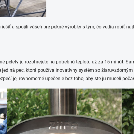
iešiť a spojili vášeň pre pekné výrobky s tým, čo vedia robiť naj
né pelety ju rozohrejete na potrebnú teplotu už za 15 minút. S
yše jediná pec, ktorá používa inovatívny systém so žiaruvzdo
pečí jej rovnomerné upečenie bez toho, aby ste ju museli poča