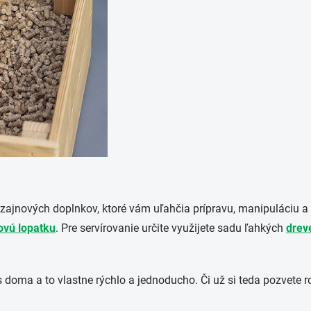
dizajnových doplnkov, ktoré vám uľahčia prípravu, manipuláciu 
kovú lopatku
. Pre servírovanie určite využijete sadu ľahkých
drev
ás doma a to vlastne rýchlo a jednoducho. Či už si teda pozvete r