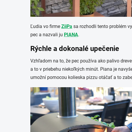
Ľudia vo firme
ZiiPa
sa rozhodli tento problém vyr
pec a nazvali ju
PIANA
.
Rýchle a dokonalé upečenie
Vzhľadom na to, že pec používa ako palivo dreve
a to v priebehu niekoľkých minút. Piana je nav
umožní pomocou kolieska pizzu otáčať a to zabez