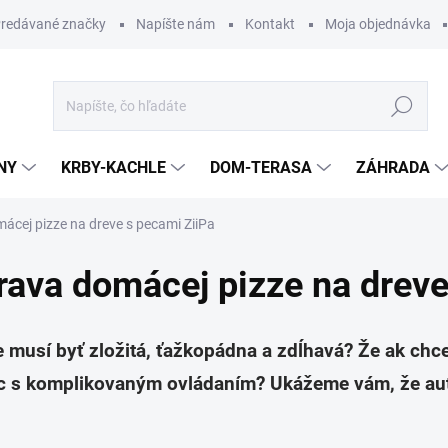
redávané značky
Napíšte nám
Kontakt
Moja objednávka
Hľadať
NY
KRBY-KACHLE
DOM-TERASA
ZÁHRADA
ácej pizze na dreve s pecami ZiiPa
rava domácej pizze na dreve
ve musí byť zložitá, ťažkopádna a zdĺhavá? Že ak chc
ec s komplikovaným ovládaním? Ukážeme vám, že aute