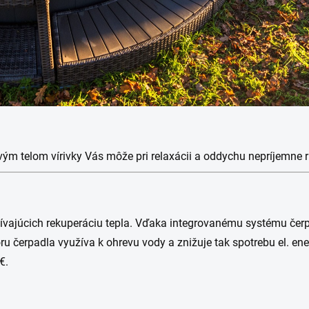
vým telom vírivky Vás môže pri relaxácii a oddychu nepríjemne r
žívajúcich rekuperáciu tepla. Vďaka integrovanému systému čer
ru čerpadla využíva k ohrevu vody a znižuje tak spotrebu el. 
€.