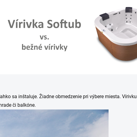
ľahko sa inštaluje. Žiadne obmedzenie pri výbere miesta. Vírivk
hrade či balkóne.