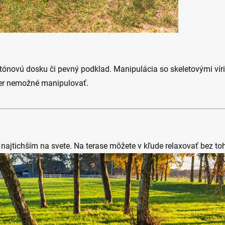
etónovú dosku či pevný podklad. Manipulácia so skeletovými vír
akmer nemožné manipulovať.
najtichším na svete. Na terase môžete v kľude relaxovať bez toh