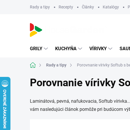
Prejsť
Rady a tipy
Recepty
Články
Katalógy
P
na
obsah
GRILY
KUCHYŇA
VÍRIVKY
SAU
Domov
Rady a tipy
Porovnanie vírivky Softub s b
Porovnanie vírivky So
Laminátová, pevná, nafukovacia, Softub vírivka...
vám nasledujúci článok pomôže pri budúcom výbe