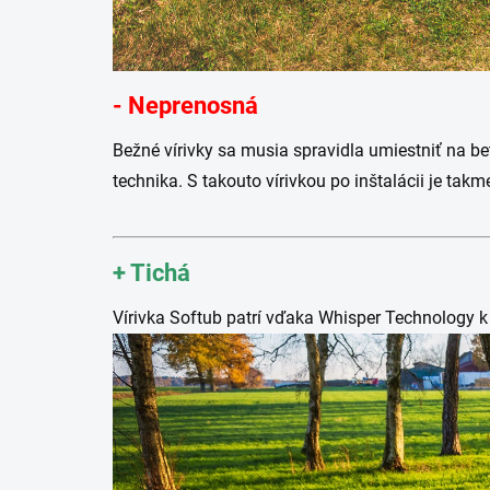
-
Neprenosná
Bežné vírivky sa musia spravidla umiestniť na b
technika. S takouto vírivkou po inštalácii je t
+
Tichá
Vírivka Softub patrí vďaka Whisper Technology k 