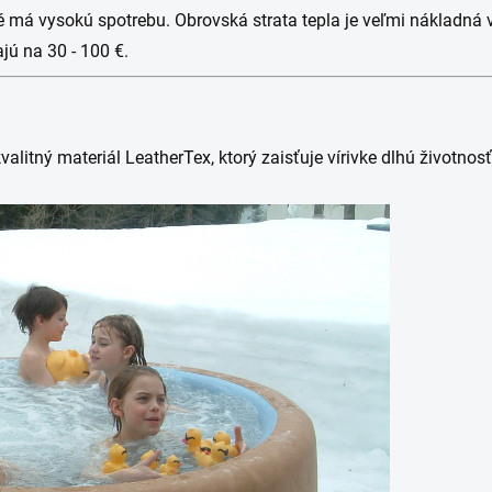
ré má vysokú spotrebu. Obrovská strata tepla je veľmi nákladná v
jú na 30 - 100 €.
alitný materiál LeatherTex, ktorý zaisťuje vírivke dlhú životno