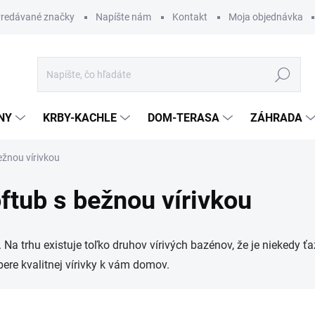
redávané značky
Napíšte nám
Kontakt
Moja objednávka
Hľadať
NY
KRBY-KACHLE
DOM-TERASA
ZÁHRADA
ežnou vírivkou
ftub s bežnou vírivkou
 Na trhu existuje toľko druhov vírivých bazénov, že je niekedy ť
re kvalitnej vírivky k vám domov.