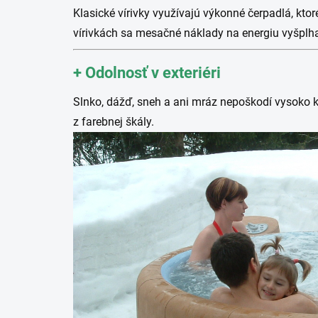
Klasické vírivky využívajú výkonné čerpadlá, kto
vírivkách sa mesačné náklady na energiu vyšplha
+
Odolnosť v exteriéri
Slnko, dážď, sneh a ani mráz nepoškodí vysoko kv
z farebnej škály.