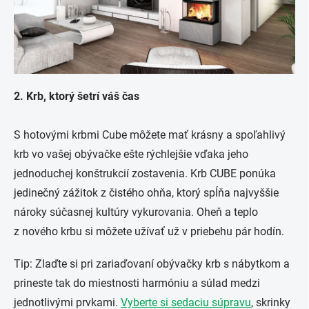
2. Krb, ktorý šetrí váš čas
S hotovými krbmi Cube môžete mať krásny a spoľahlivý
krb vo vašej obývačke ešte rýchlejšie vďaka jeho
jednoduchej konštrukcií zostavenia. Krb CUBE ponúka
jedinečný zážitok z čistého ohňa, ktorý spĺňa najvyššie
nároky súčasnej kultúry vykurovania. Oheň a teplo
z nového krbu si môžete užívať už v priebehu pár hodín.
Tip: Zlaďte si pri zariaďovaní obývačky krb s nábytkom a
prineste tak do miestnosti harmóniu a súlad medzi
jednotlivými prvkami.
Vyberte si sedaciu súpravu
, skrinky