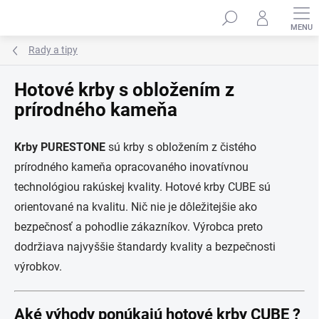
Prejsť
na
obsah
Rady a tipy
Hotové krby s obložením z
prírodného kameňa
Krby PURESTONE
sú krby s obložením z čistého
prírodného kameňa opracovaného inovatívnou
technológiou rakúskej kvality. Hotové krby CUBE sú
orientované na kvalitu. Nič nie je dôležitejšie ako
bezpečnosť a pohodlie zákazníkov. Výrobca preto
dodržiava najvyššie štandardy kvality a bezpečnosti
výrobkov.
Aké výhody ponúkajú hotové krby CUBE ?