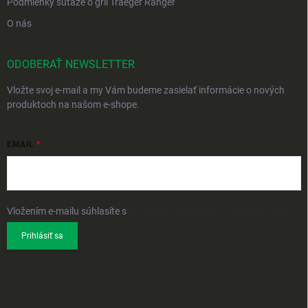
Podmienky súťaže o gril Traeger Ranger
O nás
ODOBERAŤ NEWSLETTER
Vložte svoj e-mail a my Vám budeme zasielať informácie o nových
produktoch na našom e-shope.
EMAIL
Vložením e-mailu súhlasíte s
podmienkami ochrany osobných údajov
Prihlásiť sa