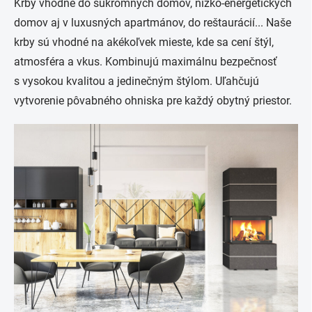
Krby vhodné do súkromných domov, nízko-energetických
domov aj v luxusných apartmánov, do reštaurácií... Naše
krby sú vhodné na akékoľvek mieste, kde sa cení štýl,
atmosféra a vkus. Kombinujú maximálnu bezpečnosť
s vysokou kvalitou a jedinečným štýlom. Uľahčujú
vytvorenie pôvabného ohniska pre každý obytný priestor.