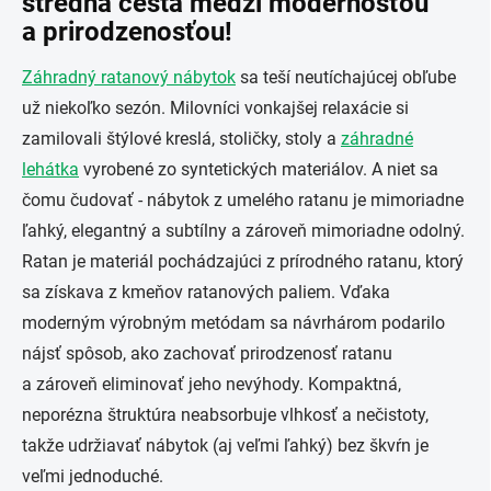
stredná cesta medzi modernosťou
a prirodzenosťou!
Záhradný ratanový nábytok
sa teší neutíchajúcej obľube
už niekoľko sezón. Milovníci vonkajšej relaxácie si
zamilovali štýlové kreslá, stoličky, stoly a
záhradné
lehátka
vyrobené zo syntetických materiálov. A niet sa
čomu čudovať - ​​nábytok z umelého ratanu je mimoriadne
ľahký, elegantný a subtílny a zároveň mimoriadne odolný.
Ratan je materiál pochádzajúci z prírodného ratanu, ktorý
sa získava z kmeňov ratanových paliem. Vďaka
moderným výrobným metódam sa návrhárom podarilo
nájsť spôsob, ako zachovať prirodzenosť ratanu
a zároveň eliminovať jeho nevýhody. Kompaktná,
neporézna štruktúra neabsorbuje vlhkosť a nečistoty,
takže udržiavať nábytok (aj veľmi ľahký) bez škvŕn je
veľmi jednoduché.