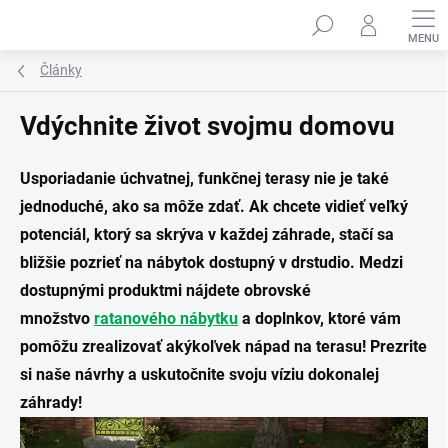
Prejsť
na
obsah
Články
Vdýchnite život svojmu domovu
Usporiadanie úchvatnej, funkčnej terasy nie je také
jednoduché, ako sa môže zdať. Ak chcete vidieť veľký
potenciál, ktorý sa skrýva v každej záhrade, stačí sa
bližšie pozrieť na nábytok dostupný v drstudio. Medzi
dostupnými produktmi nájdete obrovské
množstvo
ratanového nábytku
a doplnkov, ktoré vám
pomôžu zrealizovať akýkoľvek nápad na terasu! Prezrite
si naše návrhy a uskutočnite svoju víziu dokonalej
záhrady!