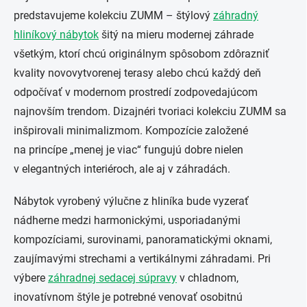
predstavujeme kolekciu ZUMM – štýlový
záhradný
hliníkový nábytok
šitý na mieru modernej záhrade
všetkým, ktorí chcú originálnym spôsobom zdôrazniť
kvality novovytvorenej terasy alebo chcú každý deň
odpočívať v modernom prostredí zodpovedajúcom
najnovším trendom. Dizajnéri tvoriaci kolekciu ZUMM sa
inšpirovali minimalizmom. Kompozície založené
na princípe „menej je viac“ fungujú dobre nielen
v elegantných interiéroch, ale aj v záhradách.
Nábytok vyrobený výlučne z hliníka bude vyzerať
nádherne medzi harmonickými, usporiadanými
kompozíciami, surovinami, panoramatickými oknami,
zaujímavými strechami a vertikálnymi záhradami. Pri
výbere
záhradnej sedacej súpravy
v chladnom,
inovatívnom štýle je potrebné venovať osobitnú