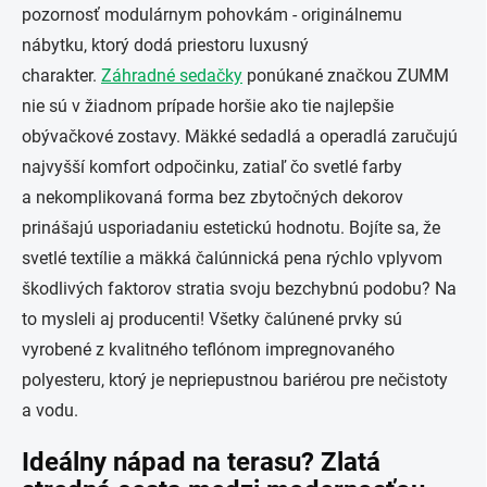
pozornosť modulárnym pohovkám - originálnemu
nábytku, ktorý dodá priestoru luxusný
charakter.
Záhradné sedačky
ponúkané značkou ZUMM
nie sú v žiadnom prípade horšie ako tie najlepšie
obývačkové zostavy. Mäkké sedadlá a operadlá zaručujú
najvyšší komfort odpočinku, zatiaľ čo svetlé farby
a nekomplikovaná forma bez zbytočných dekorov
prinášajú usporiadaniu estetickú hodnotu. Bojíte sa, že
svetlé textílie a mäkká čalúnnická pena rýchlo vplyvom
škodlivých faktorov stratia svoju bezchybnú podobu? Na
to mysleli aj producenti! Všetky čalúnené prvky sú
vyrobené z kvalitného teflónom impregnovaného
polyesteru, ktorý je nepriepustnou bariérou pre nečistoty
a vodu.
Ideálny nápad na terasu? Zlatá