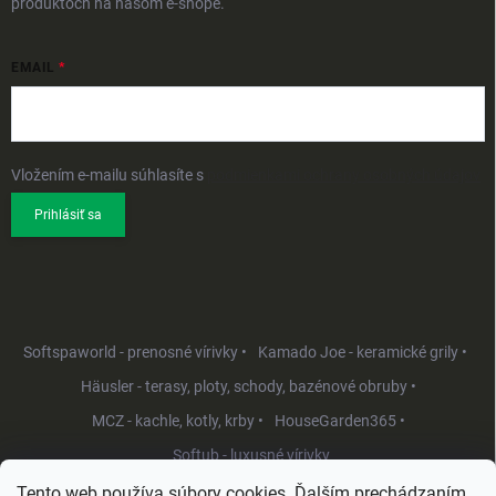
produktoch na našom e-shope.
EMAIL
Vložením e-mailu súhlasíte s
podmienkami ochrany osobných údajov
Prihlásiť sa
Softspaworld - prenosné vírivky •
Kamado Joe - keramické grily •
Häusler - terasy, ploty, schody, bazénové obruby •
MCZ - kachle, kotly, krby •
HouseGarden365 •
Softub - luxusné vírivky
Tento web používa súbory cookies. Ďalším prechádzaním