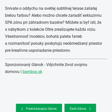
Snívate o oddychu na svetlej subtílnej terase zaliatej
bielou farbou? Alebo možno chcete zariadiť exkluzívnu
SPA zónu pri záhradnom bazéne? Môžete si byť istí, že
s nábytkom z kolekcie Oltre zrealizujete každú víziu.
Všestrannosť modelov, bohatá paleta farieb
a rozmanitosť ponuky poskytujú neobmedzený priestor
pre kreatívne usporiadanie priestorov.
Sponzorovaný článok - Vdýchnite život svojmu
domovu |
bamboo.sk
Predchádzajúci článok
Ďalší článok