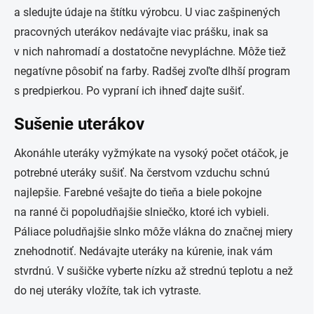
a sledujte údaje na štítku výrobcu. U viac zašpinených
pracovných uterákov nedávajte viac prášku, inak sa
v nich nahromadí a dostatočne nevypláchne. Môže tiež
negatívne pôsobiť na farby. Radšej zvoľte dlhší program
s predpierkou. Po vypraní ich ihneď dajte sušiť.
Sušenie uterákov
Akonáhle uteráky vyžmýkate na vysoký počet otáčok, je
potrebné uteráky sušiť. Na čerstvom vzduchu schnú
najlepšie. Farebné vešajte do tieňa a biele pokojne
na ranné či popoludňajšie slniečko, ktoré ich vybieli.
Páliace poludňajšie slnko môže vlákna do značnej miery
znehodnotiť. Nedávajte uteráky na kúrenie, inak vám
stvrdnú. V sušičke vyberte nízku až strednú teplotu a než
do nej uteráky vložíte, tak ich vytraste.