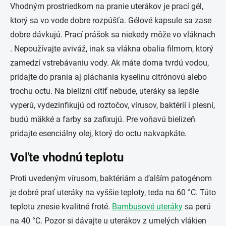
Vhodným prostriedkom na pranie uterákov je prací gél,
ktorý sa vo vode dobre rozpúšťa. Gélové kapsule sa zase
dobre dávkujú. Prací prášok sa niekedy môže vo vláknach
. Nepoužívajte aviváž, inak sa vlákna obalia filmom, ktorý
zamedzí vstrebávaniu vody. Ak máte doma tvrdú vodou,
pridajte do prania aj pláchania kyselinu citrónovú alebo
trochu octu. Na bielizni cítiť nebude, uteráky sa lepšie
vyperú, vydezinfikujú od roztočov, vírusov, baktérií i plesní,
budú mäkké a farby sa zafixujú. Pre voňavú bielizeň
pridajte esenciálny olej, ktorý do octu nakvapkáte.
Voľte vhodnú teplotu
Proti uvedeným vírusom, baktériám a ďalším patogénom
je dobré prať uteráky na vyššie teploty, teda na 60 °C. Túto
teplotu znesie kvalitné froté.
Bambusové uteráky
sa perú
na 40 °C. Pozor si dávajte u uterákov z umelých vlákien