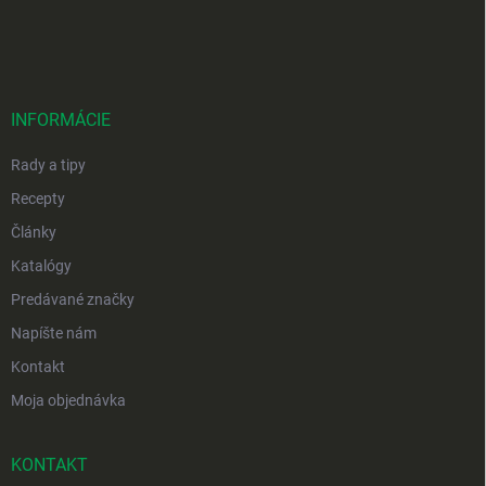
Z
á
p
ä
t
i
INFORMÁCIE
e
Rady a tipy
Recepty
Články
Katalógy
Predávané značky
Napíšte nám
Kontakt
Moja objednávka
KONTAKT