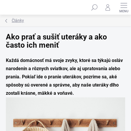
Prejsť
na
obsah
Články
Ako prať a sušiť uteráky a ako
často ich meniť
Každá domácnosť má svoje zvyky, ktoré sa týkajú osláv
narodenín a rôznych sviatkov, ale aj upratovania alebo
prania. Pokiaľ ide o pranie uterákov, pozrime sa, aké
spôsoby sú overené a správne, aby naše uteráky dlho
zostali krásne, mäkké a voňavé.