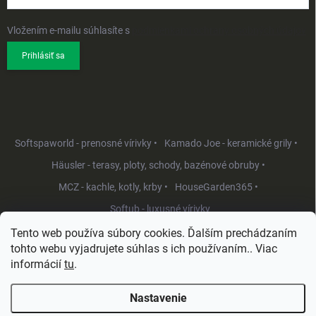
Vložením e-mailu súhlasíte s
podmienkami ochrany osobných údajov
Prihlásiť sa
Softspaworld - prenosné vírivky •
Kamado Joe - keramické grily •
Häusler - terasy, ploty, schody, bazénové obruby •
MCZ - kachle, kotly, krby •
HouseGarden365 •
Softub - luxusné vírivky
Tento web používa súbory cookies. Ďalším prechádzaním
tohto webu vyjadrujete súhlas s ich používaním.. Viac
informácií
tu
.
Nastavenie