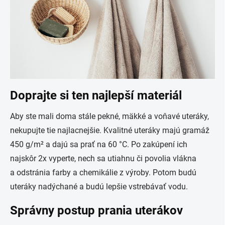
Doprajte si ten najlepší materiál
Aby ste mali doma stále pekné, mäkké a voňavé uteráky,
nekupujte tie najlacnejšie. Kvalitné uteráky majú gramáž
450 g/m² a dajú sa prať na 60 °C. Po zakúpení ich
najskôr 2x vyperte, nech sa utiahnu či povolia vlákna
a odstránia farby a chemikálie z výroby. Potom budú
uteráky nadýchané a budú lepšie vstrebávať vodu.
Správny postup prania uterákov