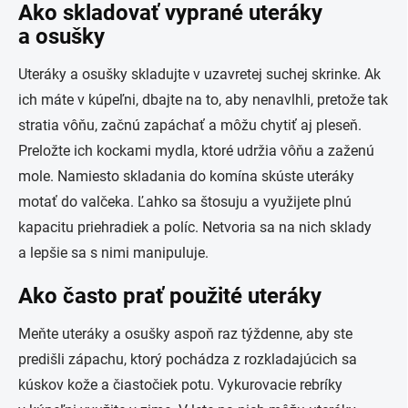
Ako skladovať vyprané uteráky
a osušky
Uteráky a osušky skladujte v uzavretej suchej skrinke. Ak
ich máte v kúpeľni, dbajte na to, aby nenavlhli, pretože tak
stratia vôňu, začnú zapáchať a môžu chytiť aj pleseň.
Preložte ich kockami mydla, ktoré udržia vôňu a zaženú
mole. Namiesto skladania do komína skúste uteráky
motať do valčeka. Ľahko sa štosuju a využijete plnú
kapacitu priehradiek a políc. Netvoria sa na nich sklady
a lepšie sa s nimi manipuluje.
Ako často prať použité uteráky
Meňte uteráky a osušky aspoň raz týždenne, aby ste
predišli zápachu, ktorý pochádza z rozkladajúcich sa
kúskov kože a čiastočiek potu. Vykurovacie rebríky