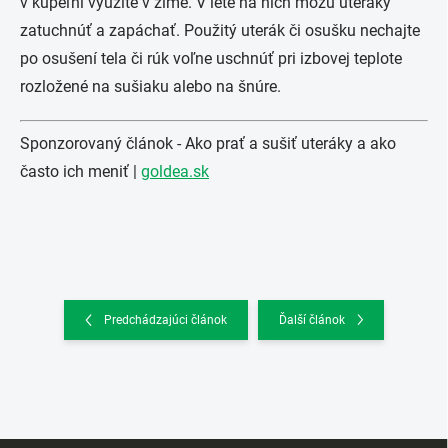
v kúpeľni využite v zime. V lete na nich môžu uteráky
zatuchnúť a zapáchať. Použitý uterák či osušku nechajte
po osušení tela či rúk voľne uschnúť pri izbovej teplote
rozložené na sušiaku alebo na šnúre.
Sponzorovaný článok - Ako prať a sušiť uteráky a ako
často ich meniť |
goldea.sk
Predchádzajúci článok
Ďalší článok