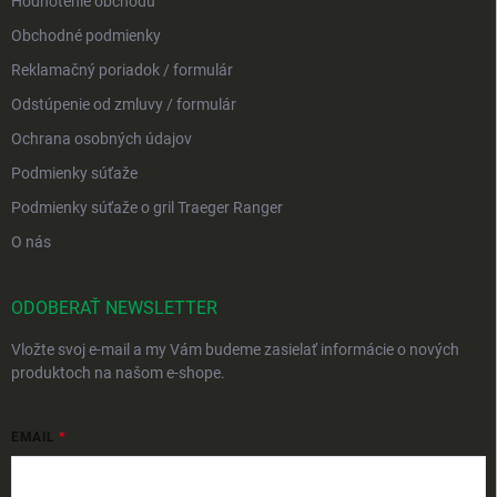
Hodnotenie obchodu
Obchodné podmienky
Reklamačný poriadok / formulár
Odstúpenie od zmluvy / formulár
Ochrana osobných údajov
Podmienky súťaže
Podmienky súťaže o gril Traeger Ranger
O nás
ODOBERAŤ NEWSLETTER
Vložte svoj e-mail a my Vám budeme zasielať informácie o nových
produktoch na našom e-shope.
EMAIL