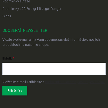
Podmienky súťaže
Podmienky súťaže o gril Traeger Ranger
O nás
ODOBERAŤ NEWSLETTER
Vložte svoj e-mail a my Vám budeme zasielať informácie o nových
produktoch na našom e-shope.
EMAIL
Vložením e-mailu súhlasíte s
podmienkami ochrany osobných údajov
Prihlásiť sa