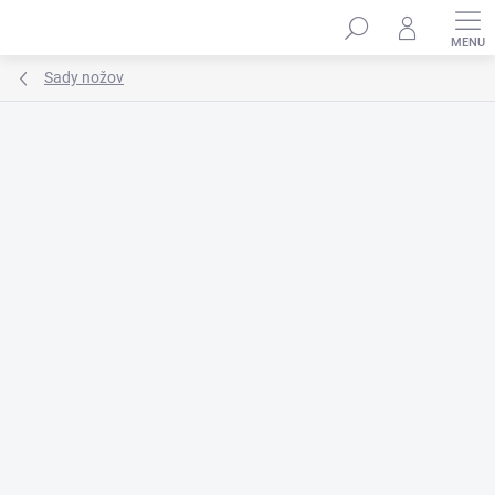
Prejsť
na
obsah
Sady nožov