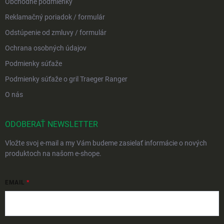
Obchodné podmienky
Reklamačný poriadok / formulár
Odstúpenie od zmluvy / formulár
Ochrana osobných údajov
Podmienky súťaže
Podmienky súťaže o gril Traeger Ranger
O nás
ODOBERAŤ NEWSLETTER
Vložte svoj e-mail a my Vám budeme zasielať informácie o nových
produktoch na našom e-shope.
EMAIL