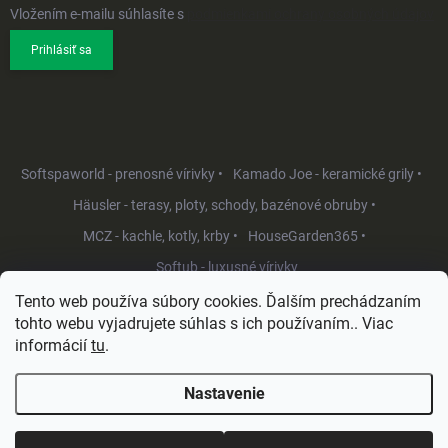
Vložením e-mailu súhlasíte s
podmienkami ochrany osobných údajov
Prihlásiť sa
Softspaworld - prenosné vírivky •
Kamado Joe - keramické grily •
Häusler - terasy, ploty, schody, bazénové obruby •
MCZ - kachle, kotly, krby •
HouseGarden365 •
Softub - luxusné vírivky
Tento web používa súbory cookies. Ďalším prechádzaním
tohto webu vyjadrujete súhlas s ich používaním.. Viac
informácií
tu
.
Nastavenie
Copyright 2026
HouseGarden.sk
. Všetky práva vyhradené.
Upraviť