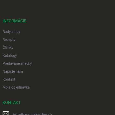
p
ä
t
i
INFORMÁCIE
e
Rady a tipy
Recepty
Články
Katalógy
Predávané značky
Napíšte nám
Kontakt
Moja objednávka
KONTAKT
info
@
housegarden.sk