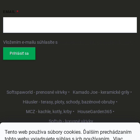
EMAIL
Vložením e-mailu súhlasíte s
podmienkami ochrany osobných údajov
Prihlásiť sa
Softspaworld - prenosné vírivky •
Kamado Joe - keramické grily •
Häusler - terasy, ploty, schody, bazénové obruby •
MCZ - kachle, kotly, krby •
HouseGarden365 •
Softub - luxusné vírivky
Tento web používa súbory cookies. Ďalším prechádzaním
tohto webu vyjadrujete súhlas s ich používaním.. Viac