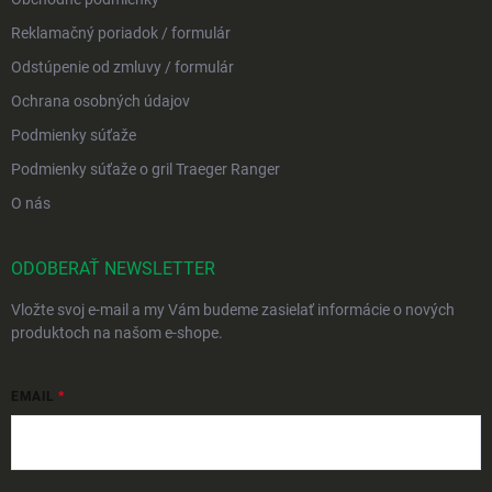
Reklamačný poriadok / formulár
Odstúpenie od zmluvy / formulár
Ochrana osobných údajov
Podmienky súťaže
Podmienky súťaže o gril Traeger Ranger
O nás
ODOBERAŤ NEWSLETTER
Vložte svoj e-mail a my Vám budeme zasielať informácie o nových
produktoch na našom e-shope.
EMAIL