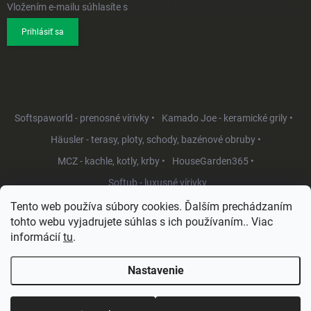
Vložením e-mailu súhlasíte s
podmienkami ochrany osobných údajov
Prihlásiť sa
Softspaworld - prenosné vírivky •
Kamado Joe - keramické grily •
Häusler - terasy, ploty, schody, bazénové obruby •
MCZ - kachle, kotly, krby •
HouseGarden365 •
Softub - luxusné vírivky
Tento web používa súbory cookies. Ďalším prechádzaním
tohto webu vyjadrujete súhlas s ich používaním.. Viac
informácií
tu
.
Nastavenie
Copyright 2026
HouseGarden.sk
. Všetky práva vyhradené.
Upraviť
nastavenie cookies