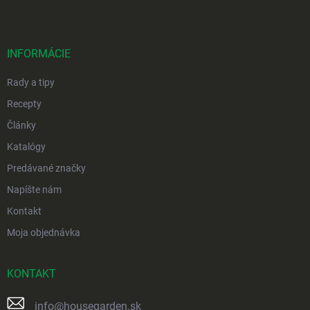
p
ä
t
i
INFORMÁCIE
e
Rady a tipy
Recepty
Články
Katalógy
Predávané značky
Napíšte nám
Kontakt
Moja objednávka
KONTAKT
info
@
housegarden.sk