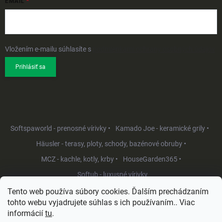
EMAIL
Vložením e-mailu súhlasíte s
podmienkami ochrany osobných údajov
Prihlásiť sa
Softspaworld - prenosné vírivky •
Kamado Joe - keramické grily •
Häusler - terasy, ploty, schody, bazénové obruby •
MCZ - kachle, kotly, krby •
HouseGarden365 •
Softub - luxusné vírivky
Tento web používa súbory cookies. Ďalším prechádzaním
tohto webu vyjadrujete súhlas s ich používaním.. Viac
informácií
tu
.