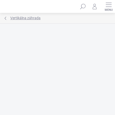
Prejsť
na
obsah
Vertikálna záhrada