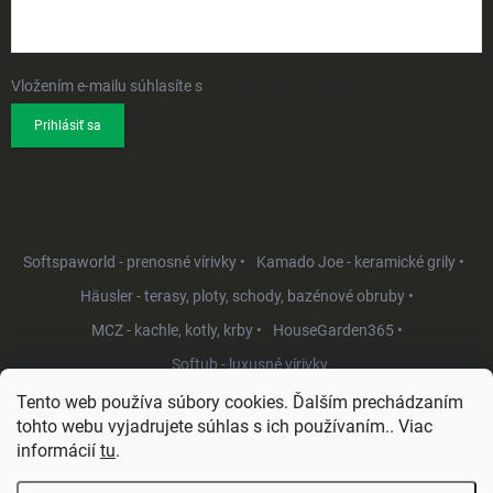
Vložením e-mailu súhlasíte s
podmienkami ochrany osobných údajov
Prihlásiť sa
Softspaworld - prenosné vírivky •
Kamado Joe - keramické grily •
Häusler - terasy, ploty, schody, bazénové obruby •
MCZ - kachle, kotly, krby •
HouseGarden365 •
Softub - luxusné vírivky
Tento web používa súbory cookies. Ďalším prechádzaním
tohto webu vyjadrujete súhlas s ich používaním.. Viac
informácií
tu
.