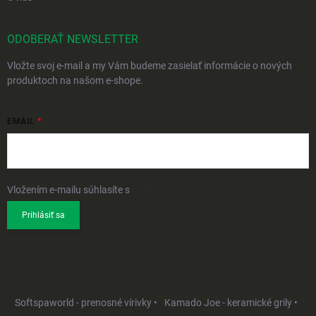
ODOBERAŤ NEWSLETTER
Vložte svoj e-mail a my Vám budeme zasielať informácie o nových
produktoch na našom e-shope.
EMAIL
Vložením e-mailu súhlasíte s
podmienkami ochrany osobných údajov
Prihlásiť sa
Softspaworld - prenosné vírivky •
Kamado Joe - keramické grily •