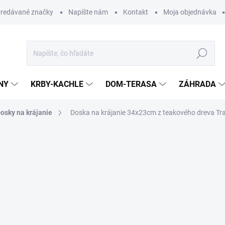
redávané značky
Napíšte nám
Kontakt
Moja objednávka
Hľadať
NY
KRBY-KACHLE
DOM-TERASA
ZÁHRADA
osky na krájanie
Doska na krájanie 34x23cm z teakového dreva T