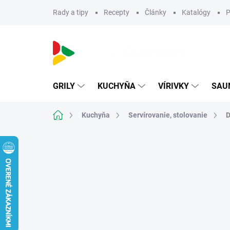
Prejsť
Rady a tipy
Recepty
Články
Katalógy
P
na
obsah
GRILY
KUCHYŇA
VÍRIVKY
SAU
Domov
Kuchyňa
Servírovanie, stolovanie
D