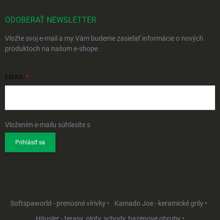
ODOBERAŤ NEWSLETTER
Vložte svoj e-mail a my Vám budeme zasielať informácie o nových
produktoch na našom e-shope.
EMAIL
Vložením e-mailu súhlasíte s
podmienkami ochrany osobných údajov
Prihlásiť sa
Softspaworld - prenosné vírivky •
Kamado Joe - keramické grily •
Häusler - terasy, ploty, schody, bazénové obruby •