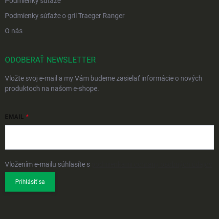
Podmienky súťaže
Podmienky súťaže o gril Traeger Ranger
O nás
ODOBERAŤ NEWSLETTER
Vložte svoj e-mail a my Vám budeme zasielať informácie o nových
produktoch na našom e-shope.
EMAIL
Vložením e-mailu súhlasíte s
podmienkami ochrany osobných údajov
Prihlásiť sa