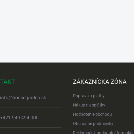
TAKT
ZÁKAZNÍCKA ZÓNA
Doprava a platby
info
@
housegarden.sk
Nákup na splátky
Hodnotenie obchodu
+421 949 494 000
Obchodné podmienky
Reklamačný poriadok / formulár