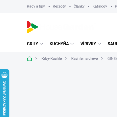
Prejsť
Rady a tipy
Recepty
Články
Katalógy
P
na
obsah
GRILY
KUCHYŇA
VÍRIVKY
SAU
Domov
Krby-Kachle
Kachle na drevo
GINEV