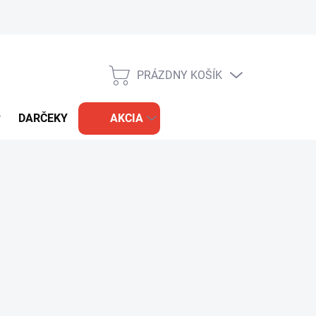
PRÁZDNY KOŠÍK
NÁKUPNÝ
KOŠÍK
DARČEKY
AKCIA