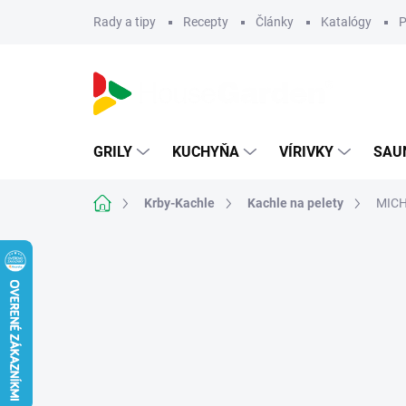
Prejsť
Rady a tipy
Recepty
Články
Katalógy
P
na
obsah
GRILY
KUCHYŇA
VÍRIVKY
SAU
Domov
Krby-Kachle
Kachle na pelety
MICH