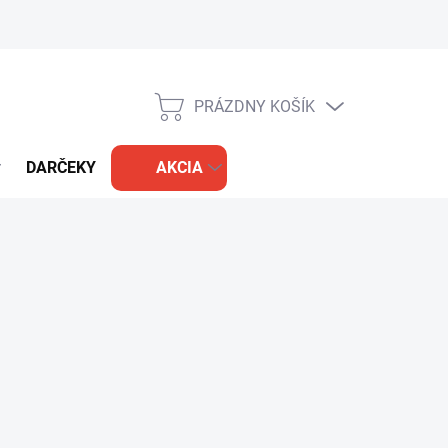
PRÁZDNY KOŠÍK
NÁKUPNÝ
KOŠÍK
DARČEKY
AKCIA