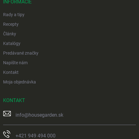
i
INFORMÁCIE
e
Rady a tipy
Recepty
Články
Katalógy
Predávané značky
Napíšte nám
Kontakt
Moja objednávka
KONTAKT
info
@
housegarden.sk
+421 949 494 000