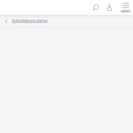
Prejsť
na
obsah
Schodiskové platne