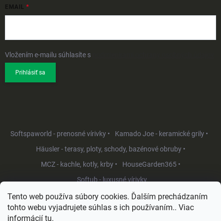
EMAIL
Vložením e-mailu súhlasíte s
podmienkami ochrany osobných údajov
Prihlásiť sa
Softspaworld - prenosné vírivky •
Kamado Joe - keramické grily •
Häusler - terasy, ploty, schody, bazénové obruby •
MCZ - kachle, kotly, krby •
HouseGarden365 •
Softub - luxusné vírivky
Tento web používa súbory cookies. Ďalším prechádzaním
tohto webu vyjadrujete súhlas s ich používaním.. Viac
informácií
tu
.