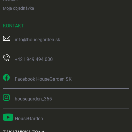
Moja objednávka
KONTAKT
info
@
housegarden.sk
+421 949 494 000
Facebook HouseGarden SK
housegarden_365
HouseGarden