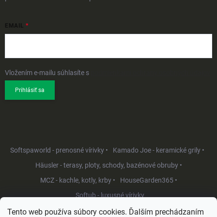
EMAIL
Vložením e-mailu súhlasíte s
podmienkami ochrany osobných údajov
Prihlásiť sa
Softspaworld - prenosné vírivky •
Kamado Joe - keramické grily •
Häusler - terasy, ploty, schody, bazénové obruby •
MCZ - kachle, kotly, krby •
HouseGarden365 •
Softub - luxusné vírivky
Tento web používa súbory cookies. Ďalším prechádzaním