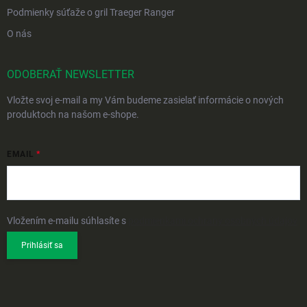
Podmienky súťaže o gril Traeger Ranger
O nás
ODOBERAŤ NEWSLETTER
Vložte svoj e-mail a my Vám budeme zasielať informácie o nových
produktoch na našom e-shope.
EMAIL
Vložením e-mailu súhlasíte s
podmienkami ochrany osobných údajov
Prihlásiť sa