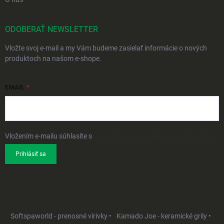
ODOBERAŤ NEWSLETTER
Vložte svoj e-mail a my Vám budeme zasielať informácie o nových
produktoch na našom e-shope.
EMAIL
Vložením e-mailu súhlasíte s
podmienkami ochrany osobných údajov
Prihlásiť sa
Softspaworld - prenosné vírivky •
Kamado Joe - keramické grily •