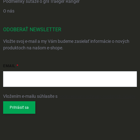
Podmienky súťaže o gril Traeger Ranger
O nás
ODOBERAŤ NEWSLETTER
Vložte svoj e-mail a my Vám budeme zasielať informácie o nových
produktoch na našom e-shope.
EMAIL
Vložením e-mailu súhlasíte s
podmienkami ochrany osobných údajov
Prihlásiť sa