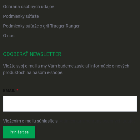
Ochrana osobných údajov
Podmienky súťaže
Podmienky súťaže o gril Traeger Ranger
O nás
ODOBERAŤ NEWSLETTER
Vložte svoj e-mail a my Vám budeme zasielať informácie o nových
produktoch na našom e-shope.
EMAIL
Vložením e-mailu súhlasíte s
podmienkami ochrany osobných údajov
Prihlásiť sa