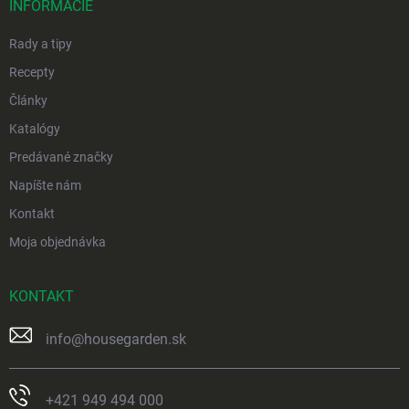
i
INFORMÁCIE
e
Rady a tipy
Recepty
Články
Katalógy
Predávané značky
Napíšte nám
Kontakt
Moja objednávka
KONTAKT
info
@
housegarden.sk
+421 949 494 000