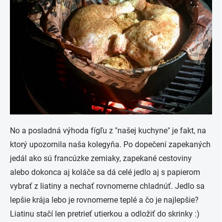
No a posladná výhoda fígľu z "našej kuchyne" je fakt, na
ktorý upozornila naša kolegyňa. Po dopečení zapekaných
jedál ako sú francúzke zemiaky, zapekané cestoviny
alebo dokonca aj koláče sa dá celé jedlo aj s papierom
vybrať z liatiny a nechať rovnomerne chladnúť. Jedlo sa
lepšie krája lebo je rovnomerne teplé a čo je najlepšie?
Liatinu stačí len pretrieť utierkou a odložiť do skrinky :)