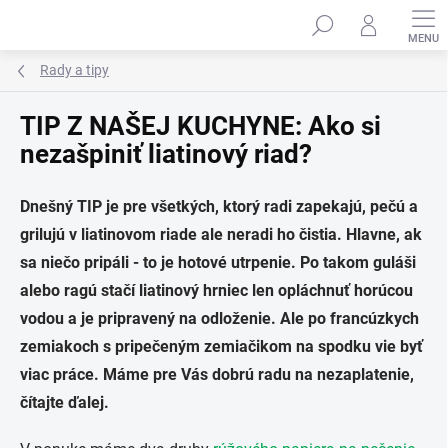
Prejsť
na
obsah
Rady a tipy
TIP Z NAŠEJ KUCHYNE: Ako si
nezašpiniť liatinový riad?
Dnešný TIP je pre všetkých, ktorý radi zapekajú, pečú a
grilujú v liatinovom riade ale neradi ho čistia. Hlavne, ak
sa niečo pripáli - to je hotové utrpenie. Po takom guláši
alebo ragú stačí liatinový hrniec len opláchnuť horúcou
vodou a je pripravený na odloženie. Ale po francúzkych
zemiakoch s pripečeným zemiačikom na spodku vie byť
viac práce. Máme pre Vás dobrú radu na nezaplatenie,
čítajte ďalej.