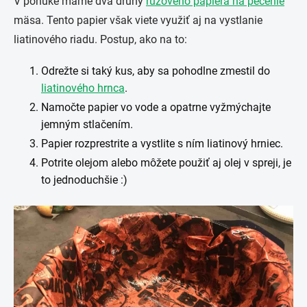
V ponuke máme dva druhy
rúžového papiera na pečenie
mäsa. Tento papier však viete využiť aj na vystlanie
liatinového riadu. Postup, ako na to:
Odrežte si taký kus, aby sa pohodlne zmestil do
liatinového hrnca
.
Namočte papier vo vode a opatrne vyžmýchajte
jemným stlačením.
Papier rozprestrite a vystlite s ním liatinový hrniec.
Potrite olejom alebo môžete použiť aj olej v spreji, je
to jednoduchšie :)