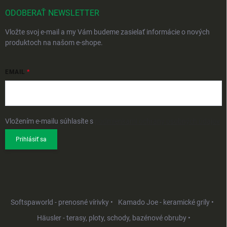
ODOBERAŤ NEWSLETTER
Vložte svoj e-mail a my Vám budeme zasielať informácie o nových
produktoch na našom e-shope.
EMAIL
Vložením e-mailu súhlasíte s
podmienkami ochrany osobných údajov
Prihlásiť sa
Softspaworld - prenosné vírivky •
Kamado Joe - keramické grily •
Häusler - terasy, ploty, schody, bazénové obruby •