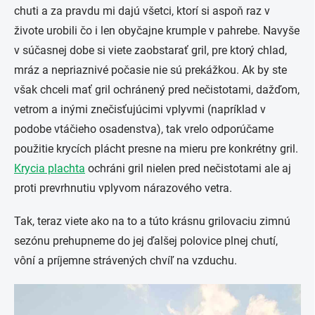
chuti a za pravdu mi dajú všetci, ktorí si aspoň raz v
živote urobili čo i len obyčajne krumple v pahrebe. Navyše
v súčasnej dobe si viete zaobstarať gril, pre ktorý chlad,
mráz a nepriaznivé počasie nie sú prekážkou. Ak by ste
však chceli mať gril ochránený pred nečistotami, dažďom,
vetrom a inými znečisťujúcimi vplyvmi (napríklad v
podobe vtáčieho osadenstva), tak vrelo odporúčame
použitie krycích plácht presne na mieru pre konkrétny gril.
Krycia plachta
ochráni gril nielen pred nečistotami ale aj
proti prevrhnutiu vplyvom nárazového vetra.
Tak, teraz viete ako na to a túto krásnu grilovaciu zimnú
sezónu prehupneme do jej ďalšej polovice plnej chutí,
vôní a príjemne strávených chvíľ na vzduchu.