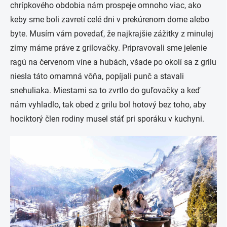
chrípkového obdobia nám prospeje omnoho viac, ako
keby sme boli zavretí celé dni v prekúrenom dome alebo
byte. Musím vám povedať, že najkrajšie zážitky z minulej
zimy máme práve z grilovačky. Pripravovali sme jelenie
ragú na červenom víne a hubách, všade po okolí sa z grilu
niesla táto omamná vôňa, popíjali punč a stavali
snehuliaka. Miestami sa to zvrtlo do guľovačky a keď
nám vyhladlo, tak obed z grilu bol hotový bez toho, aby
hociktorý člen rodiny musel stáť pri sporáku v kuchyni.