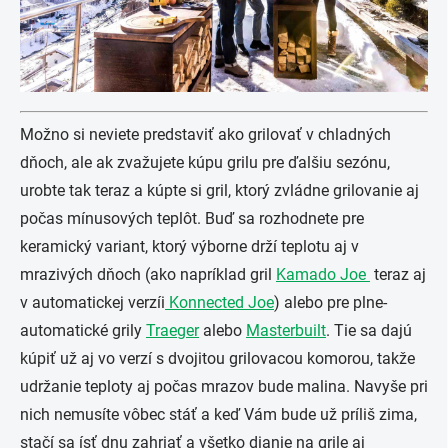
Možno si neviete predstaviť ako grilovať v chladných
dňoch, ale ak zvažujete kúpu grilu pre ďalšiu sezónu,
urobte tak teraz a kúpte si gril, ktorý zvládne grilovanie aj
počas mínusových teplôt. Buď sa rozhodnete pre
keramický variant, ktorý výborne drží teplotu aj v
mrazivých dňoch (ako napríklad gril
Kamado Joe
teraz aj
v automatickej verzíi
Konnected Joe
) alebo pre plne-
automatické grily
Traeger
alebo
Masterbuilt
. Tie sa dajú
kúpiť už aj vo verzí s dvojitou grilovacou komorou, takže
udržanie teploty aj počas mrazov bude malina. Navyše pri
nich nemusíte vôbec stáť a keď Vám bude už príliš zima,
stačí sa ísť dnu zahriať a všetko dianie na grile aj