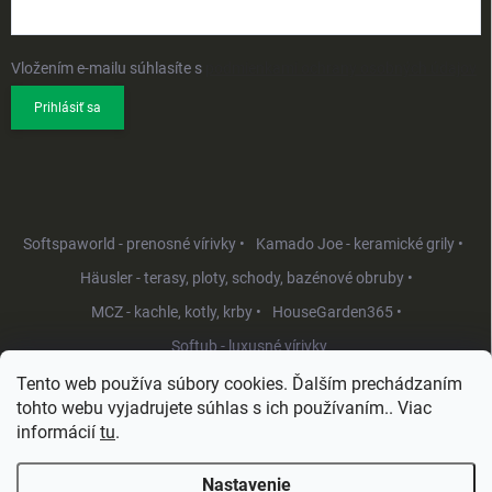
Vložením e-mailu súhlasíte s
podmienkami ochrany osobných údajov
Prihlásiť sa
Softspaworld - prenosné vírivky •
Kamado Joe - keramické grily •
Häusler - terasy, ploty, schody, bazénové obruby •
MCZ - kachle, kotly, krby •
HouseGarden365 •
Softub - luxusné vírivky
Tento web používa súbory cookies. Ďalším prechádzaním
tohto webu vyjadrujete súhlas s ich používaním.. Viac
informácií
tu
.
Nastavenie