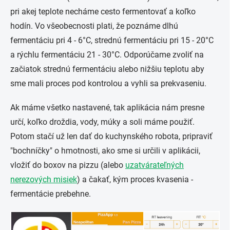
pri akej teplote necháme cesto fermentovať a koľko
hodín. Vo všeobecnosti plati, že poznáme dlhú
fermentáciu pri 4 - 6°C, strednú fermentáciu pri 15 - 20°C
a rýchlu fermentáciu 21 - 30°C. Odporúčame zvoliť na
začiatok strednú fermentáciu alebo nižšiu teplotu aby
sme mali proces pod kontrolou a vyhli sa prekvaseniu.
Ak máme všetko nastavené, tak aplikácia nám presne
určí, koľko droždia, vody, múky a soli máme použiť.
Potom stačí už len dať do kuchynského robota, pripraviť
"bochníčky" o hmotnosti, ako sme si určili v aplikácii,
vložiť do boxov na pizzu (alebo
uzatvárateľných
nerezových misiek
) a čakať, kým proces kvasenia -
fermentácie prebehne.