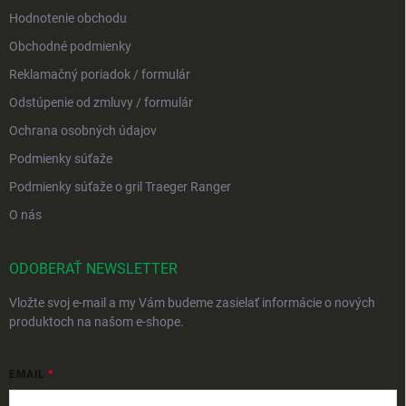
Hodnotenie obchodu
Obchodné podmienky
Reklamačný poriadok / formulár
Odstúpenie od zmluvy / formulár
Ochrana osobných údajov
Podmienky súťaže
Podmienky súťaže o gril Traeger Ranger
O nás
ODOBERAŤ NEWSLETTER
Vložte svoj e-mail a my Vám budeme zasielať informácie o nových
produktoch na našom e-shope.
EMAIL