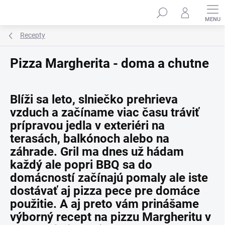
Prejsť
na
obsah
Recepty
Pizza Margherita - doma a chutne
Blíži sa leto, slniečko prehrieva
vzduch a začíname viac času tráviť
prípravou jedla v exteriéri na
terasách, balkónoch alebo na
záhrade. Gril ma dnes už hádam
každý ale popri BBQ sa do
domácností začínajú pomaly ale iste
dostávať aj pizza pece pre domáce
použitie. A aj preto vám prinášame
výborný recept na pizzu Margheritu v