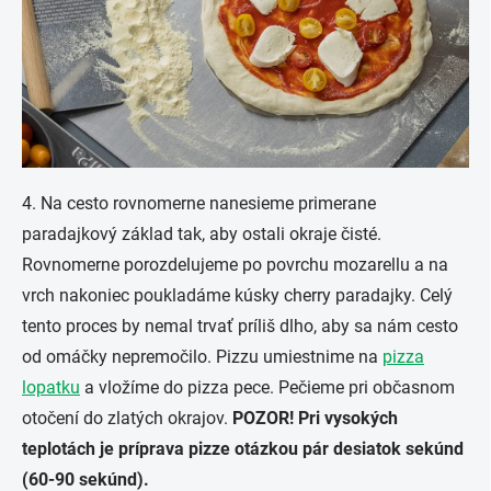
4. Na cesto rovnomerne nanesieme primerane
paradajkový základ tak, aby ostali okraje čisté.
Rovnomerne porozdelujeme po povrchu mozarellu a na
vrch nakoniec poukladáme kúsky cherry paradajky. Celý
tento proces by nemal trvať príliš dlho, aby sa nám cesto
od omáčky nepremočilo. Pizzu umiestnime na
pizza
lopatku
a vložíme do pizza pece. Pečieme pri občasnom
otočení do zlatých okrajov.
POZOR! Pri vysokých
teplotách je príprava pizze otázkou pár desiatok sekúnd
(60-90 sekúnd).