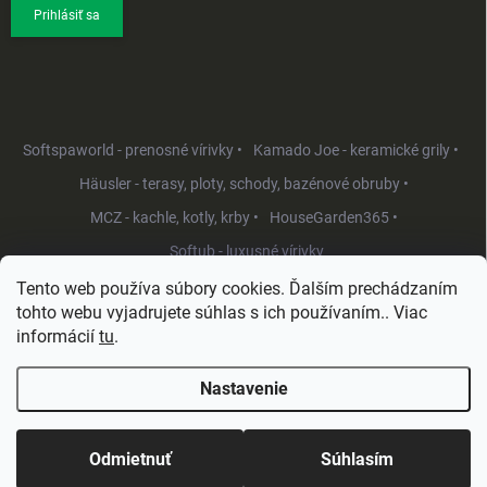
Prihlásiť sa
Softspaworld - prenosné vírivky •
Kamado Joe - keramické grily •
Häusler - terasy, ploty, schody, bazénové obruby •
MCZ - kachle, kotly, krby •
HouseGarden365 •
Softub - luxusné vírivky
Tento web používa súbory cookies. Ďalším prechádzaním
tohto webu vyjadrujete súhlas s ich používaním.. Viac
informácií
tu
.
Nastavenie
Copyright 2026
HouseGarden.sk
. Všetky práva vyhradené.
Upraviť
nastavenie cookies
Odmietnuť
Súhlasím
Vytvoril Shoptet