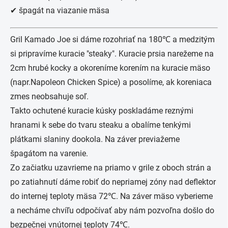
✔ špagát na viazanie mäsa
Gril Kamado Joe si dáme rozohriať na 180℃ a medzitým
si pripravíme kuracie "steaky". Kuracie prsia narežeme na
2cm hrubé kocky a okoreníme korením na kuracie mäso
(napr.Napoleon Chicken Spice) a posolíme, ak koreniaca
zmes neobsahuje soľ.
Takto ochutené kuracie kúsky poskladáme reznými
hranami k sebe do tvaru steaku a obalíme tenkými
plátkami slaniny dookola. Na záver previažeme
špagátom na varenie.
Zo začiatku uzavrieme na priamo v grile z oboch strán a
po zatiahnutí dáme robiť do nepriamej zóny nad deflektor
do internej teploty mäsa 72℃. Na záver mäso vyberieme
a necháme chvíľu odpočívať aby nám pozvoľna došlo do
bezpečnej vnútornej teploty 74℃.