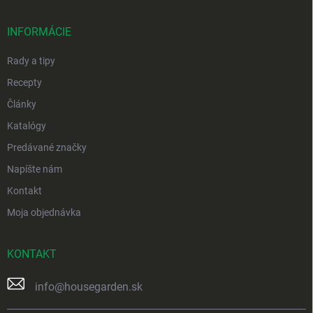
ä
t
i
INFORMÁCIE
e
Rady a tipy
Recepty
Články
Katalógy
Predávané značky
Napíšte nám
Kontakt
Moja objednávka
KONTAKT
info
@
housegarden.sk