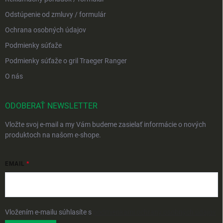
Odstúpenie od zmluvy / formulár
Ochrana osobných údajov
Podmienky súťaže
Podmienky súťaže o gril Traeger Ranger
O nás
ODOBERAŤ NEWSLETTER
Vložte svoj e-mail a my Vám budeme zasielať informácie o nových
produktoch na našom e-shope.
EMAIL
Vložením e-mailu súhlasíte s
podmienkami ochrany osobných údajov