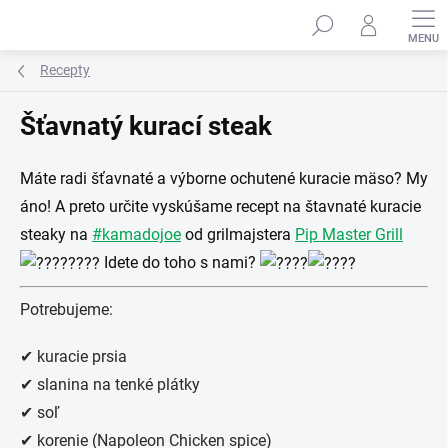
Prejsť
na
obsah
Recepty
Šťavnatý kurací steak
Máte radi šťavnaté a výborne ochutené kuracie mäso? My
áno! A preto určite vyskúšame recept na štavnaté kuracie
steaky na
#kamadojoe
od grilmajstera
Pip Master Grill
Idete do toho s nami?
Potrebujeme:
✔ kuracie prsia
✔ slanina na tenké plátky
✔ soľ
✔ korenie (Napoleon Chicken spice)