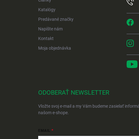
Články
Katalógy
Predávané značky
Napíšte nám
Kontakt
Moja objednávka
ODOBERAŤ NEWSLETTER
Vložte svoj e-mail a my Vám budeme zasielať inform
našom e-shope.
EMAIL