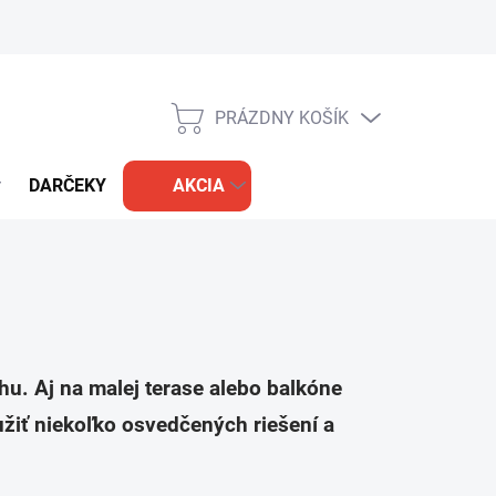
PRÁZDNY KOŠÍK
NÁKUPNÝ
KOŠÍK
DARČEKY
AKCIA
u. Aj na malej terase alebo balkóne
užiť niekoľko osvedčených riešení a