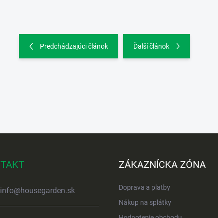
Predchádzajúci článok
Ďalší článok
TAKT
ZÁKAZNÍCKA ZÓNA
Doprava a platby
info
@
housegarden.sk
Nákup na splátky
Hodnotenie obchodu