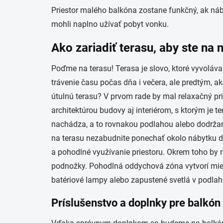
Priestor malého balkóna zostane funkčný, ak náb
mohli naplno užívať pobyt vonku.
Ako zariadiť terasu, aby ste na 
Poďme na terasu! Terasa je slovo, ktoré vyvolá
trávenie času počas dňa i večera, ale predtým, a
útulnú terasu? V prvom rade by mal relaxačný prie
architektúrou budovy aj interiérom, s ktorým je t
nachádza, a to rovnakou podlahou alebo dodržaní
na terasu nezabudnite ponechať okolo nábytku do
a pohodlné využívanie priestoru. Okrem toho by m
podnožky. Pohodlná oddychová zóna vytvorí miest
batériové lampy alebo zapustené svetlá v podlah
Príslušenstvo a doplnky pre balkón