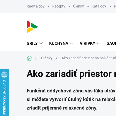
Prejsť
Rady a tipy
Recepty
Články
Katalógy
P
na
obsah
GRILY
KUCHYŇA
VÍRIVKY
SAU
Domov
Články
Ako zariadiť priestor na balkóne a
Ako zariadiť priestor
Funkčná oddychová zóna vás láka strávi
si môžete vytvoriť útulný kútik na rela
zriadiť príjemné relaxačné zóny.