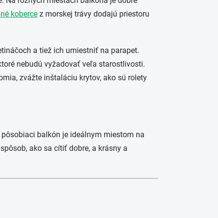
e. Na rôznych miestach balkóna je dobré
né koberce
z morskej trávy dodajú priestoru
ináčoch a tiež ich umiestniť na parapet.
ktoré nebudú vyžadovať veľa starostlivosti.
mia, zvážte inštaláciu krytov, ako sú rolety
ky pôsobiaci balkón je ideálnym miestom na
spôsob, ako sa cítiť dobre, a krásny a