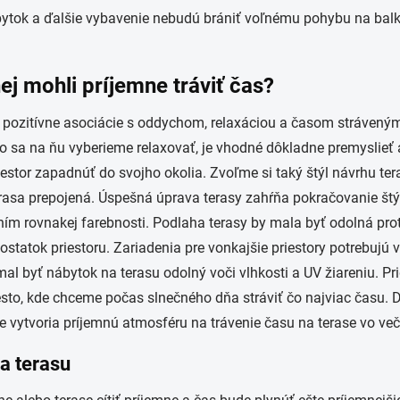
ytok a ďalšie vybavenie nebudú brániť voľnému pohybu na balkóne
nej mohli príjemne tráviť čas?
va pozitívne asociácie s oddychom, relaxáciou a časom stráven
ko sa na ňu vyberieme relaxovať, je vhodné dôkladne premyslieť a
stor zapadnúť do svojho okolia. Zvoľme si taký štýl návrhu teras
erasa prepojená. Úspešná úprava terasy zahŕňa pokračovanie štýlu
m rovnakej farebnosti. Podlaha terasy by mala byť odolná proti
statok priestoru. Zariadenia pre vonkajšie priestory potrebujú 
al byť nábytok na terasu odolný voči vlhkosti a UV žiareniu. P
o, kde chceme počas slnečného dňa stráviť čo najviac času. Do
e vytvoria príjemnú atmosféru na trávenie času na terase vo ve
 a terasu