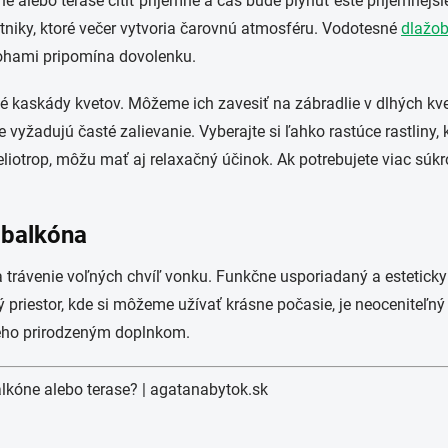
lebo terase cítiť príjemne a čas bude plynúť ešte príjemnejši
etniky, ktoré večer vytvoria čarovnú atmosféru. Vodotesné
dlažob
nohami pripomína dovolenku.
é kaskády kvetov. Môžeme ich zavesiť na zábradlie v dlhých kvet
vyžadujú časté zalievanie. Vyberajte si ľahko rastúce rastliny, 
liotrop, môžu mať aj relaxačný účinok. Ak potrebujete viac súkro
e balkóna
 na trávenie voľných chvíľ vonku. Funkčne usporiadaný a estetic
priestor, kde si môžeme užívať krásne počasie, je neoceniteľný 
jeho prirodzeným doplnkom.
lkóne alebo terase? |
agatanabytok.sk