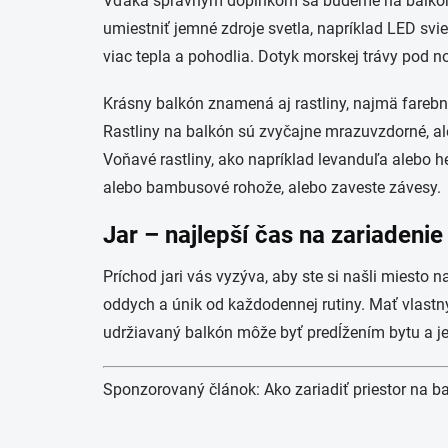
Vďaka správnym doplnkom sa budeme na balkóne a
umiestniť jemné zdroje svetla, napríklad LED svi
viac tepla a pohodlia. Dotyk morskej trávy pod 
Krásny balkón znamená aj rastliny, najmä farebn
Rastliny na balkón sú zvyčajne mrazuvzdorné, ale 
Voňavé rastliny, ako napríklad levanduľa alebo he
alebo bambusové rohože, alebo zaveste závesy.
Jar – najlepší čas na zariadeni
Príchod jari vás vyzýva, aby ste si našli miesto
oddych a únik od každodennej rutiny. Mať vlastný 
udržiavaný balkón môže byť predĺžením bytu a 
Sponzorovaný článok: Ako zariadiť priestor na ba