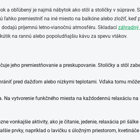
ok a obľúbený je najmä nábytok ako stôl a stoličky v súprave. 
ú ľahko premiestniť na iné miesto na balkóne alebo zložiť, keď 
u dodajú príjemnú letno-vianočnú atmosféru. Skladací
záhradný
kútik na rannú alebo popoludňajšiu kávu za spevu vtákov.
čuje jeho premiestňovanie a preskupovanie. Stoličky a stôl zabe
 chrániť pred dažďom alebo nízkymi teplotami. Vďaka tomu môže
. Na vytvorenie funkčného miesta na každodennú relaxáciu na b
zne vonkajšie aktivity, ako je čítanie, jedenie, relaxácia pri šál
šie prvky, napríklad o lavičku s úložným priestorom, kvetináče 