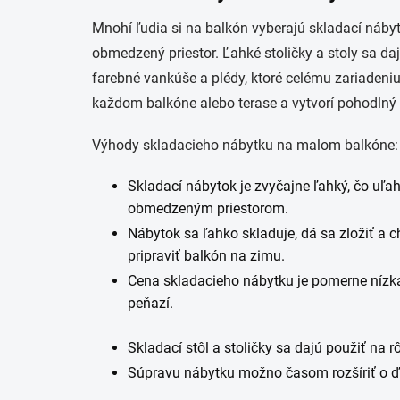
Mnohí ľudia si na balkón vyberajú skladací nábyt
obmedzený priestor. Ľahké stoličky a stoly sa daj
farebné vankúše a plédy, ktoré celému zariadeni
každom balkóne alebo terase a vytvorí pohodlný 
Výhody skladacieho nábytku na malom balkóne:
Skladací nábytok je zvyčajne ľahký, čo uľah
obmedzeným priestorom.
Nábytok sa ľahko skladuje, dá sa zložiť a
pripraviť balkón na zimu.
Cena skladacieho nábytku je pomerne nízka
peňazí.
Skladací stôl a stoličky sa dajú použiť na rô
Súpravu nábytku možno časom rozšíriť o ďal