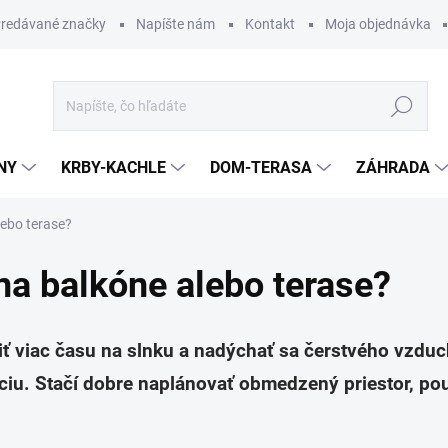
redávané značky
Napíšte nám
Kontakt
Moja objednávka
Hľadať
NY
KRBY-KACHLE
DOM-TERASA
ZÁHRADA
lebo terase?
 na balkóne alebo terase?
ť viac času na slnku a nadýchať sa čerstvého vzduch
xáciu. Stačí dobre naplánovať obmedzený priestor, po