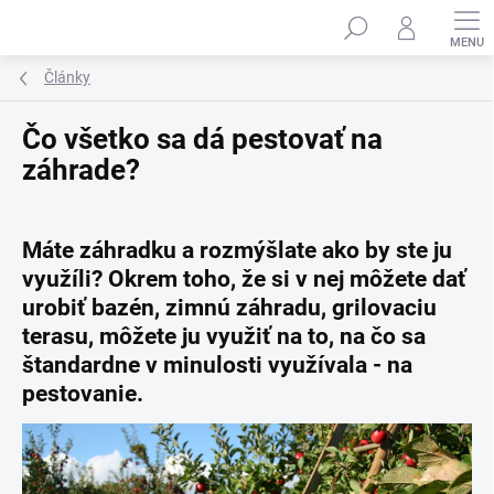
Prejsť
na
obsah
Články
Čo všetko sa dá pestovať na
záhrade?
Máte záhradku a rozmýšlate ako by ste ju
využíli? Okrem toho, že si v nej môžete dať
urobiť bazén, zimnú záhradu, grilovaciu
terasu, môžete ju využiť na to, na čo sa
štandardne v minulosti využívala - na
pestovanie.