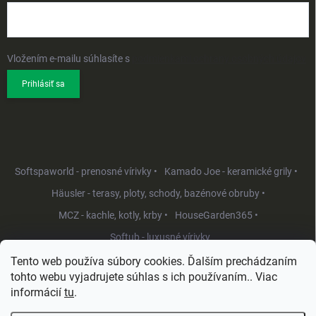
Vložením e-mailu súhlasíte s
podmienkami ochrany osobných údajov
Prihlásiť sa
Softspaworld - prenosné vírivky •
Kamado Joe - keramické grily •
Häusler - terasy, ploty, schody, bazénové obruby •
MCZ - kachle, kotly, krby •
HouseGarden365 •
Softub - luxusné vírivky
Tento web používa súbory cookies. Ďalším prechádzaním
tohto webu vyjadrujete súhlas s ich používaním.. Viac
informácií
tu
.