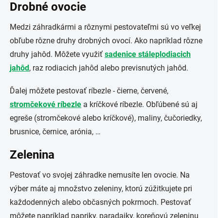
Drobné ovocie
Medzi záhradkármi a rôznymi pestovateľmi sú vo veľkej
obľube rôzne druhy drobných ovocí. Ako napríklad rôzne
druhy jahôd. Môžete využiť
sadenice stáleplodiacich
jahôd
, raz rodiacich jahôd alebo previsnutých jahôd.
Ďalej môžete pestovať ríbezle - čierne, červené,
stromčekové ríbezle
a kríčkové ríbezle. Obľúbené sú aj
egreše (stromčekové alebo kríčkové), maliny, čučoriedky,
brusnice, černice, arónia, …
Zelenina
Pestovať vo svojej záhradke nemusíte len ovocie. Na
výber máte aj množstvo zeleniny, ktorú zúžitkujete pri
každodenných alebo občasných pokrmoch. Pestovať
môžete napríklad papriky, paradajky, koreňovú zeleninu