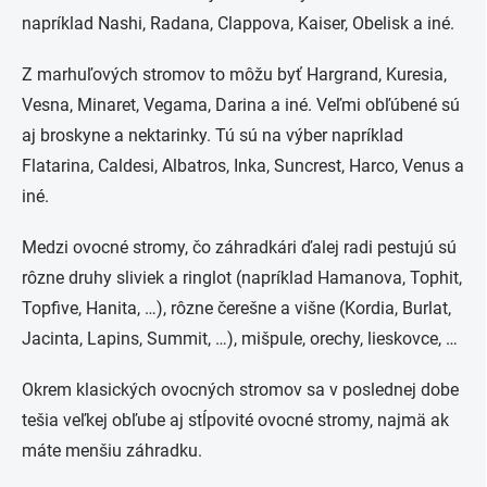
napríklad Nashi, Radana, Clappova, Kaiser, Obelisk a iné.
Z marhuľových stromov to môžu byť Hargrand, Kuresia,
Vesna, Minaret, Vegama, Darina a iné. Veľmi obľúbené sú
aj broskyne a nektarinky. Tú sú na výber napríklad
Flatarina, Caldesi, Albatros, Inka, Suncrest, Harco, Venus a
iné.
Medzi ovocné stromy, čo záhradkári ďalej radi pestujú sú
rôzne druhy sliviek a ringlot (napríklad Hamanova, Tophit,
Topfive, Hanita, …), rôzne čerešne a višne (Kordia, Burlat,
Jacinta, Lapins, Summit, …), mišpule, orechy, lieskovce, …
Okrem klasických ovocných stromov sa v poslednej dobe
tešia veľkej obľube aj stĺpovité ovocné stromy, najmä ak
máte menšiu záhradku.