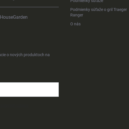
Podmienky súťaže
Podmienky súťaže o gril Traeger
Ranger
HouseGarden
O nás
ácie o nových produktoch na
osobných údajov