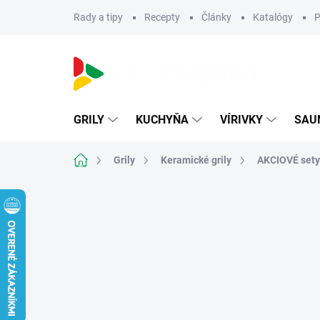
Prejsť
Rady a tipy
Recepty
Články
Katalógy
P
na
obsah
GRILY
KUCHYŇA
VÍRIVKY
SAU
Domov
Grily
Keramické grily
AKCIOVÉ sety