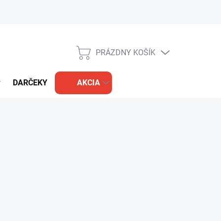
PRÁZDNY KOŠÍK
NÁKUPNÝ
KOŠÍK
DARČEKY
AKCIA