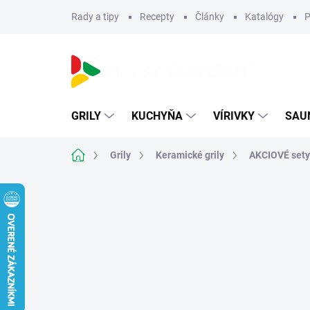
Prejsť
Rady a tipy
Recepty
Články
Katalógy
P
na
obsah
GRILY
KUCHYŇA
VÍRIVKY
SAU
Domov
Grily
Keramické grily
AKCIOVÉ sety