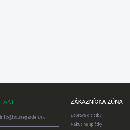
TAKT
ZÁKAZNÍCKA ZÓNA
Doprava a platby
info
@
housegarden.sk
Nákup na splátky