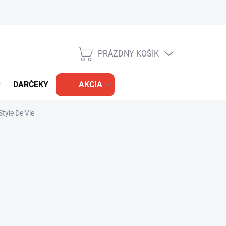
PRÁZDNY KOŠÍK
NÁKUPNÝ
KOŠÍK
DARČEKY
AKCIA
tyle De Vie