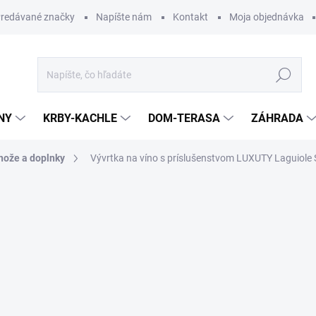
redávané značky
Napíšte nám
Kontakt
Moja objednávka
Hľadať
NY
KRBY-KACHLE
DOM-TERASA
ZÁHRADA
nože a doplnky
Vývrtka na víno s príslušenstvom LUXUTY Laguiole S