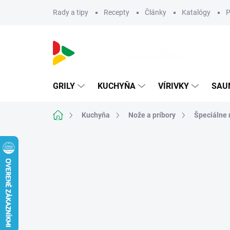
Prejsť
Rady a tipy
Recepty
Články
Katalógy
P
na
obsah
GRILY
KUCHYŇA
VÍRIVKY
SAU
Domov
Kuchyňa
Nože a príbory
Špeciálne 