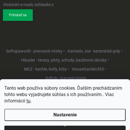
Vložením e-mailu súhlasíte s
podmienkami ochrany osobných údajov
Prihlásiť sa
Softspaworld - prenosné vírivky •
Kamado Joe - keramické grily •
Häusler - terasy, ploty, schody, bazénové obruby •
MCZ - kachle, kotly, krby •
HouseGarden365 •
Softub - luxusné vírivky
Tento web používa súbory cookies. Ďalším prechádzaním
tohto webu vyjadrujete súhlas s ich používaním.. Viac
informácií
tu
.
Nastavenie
Copyright 2026
HouseGarden.sk
. Všetky práva vyhradené.
Upraviť