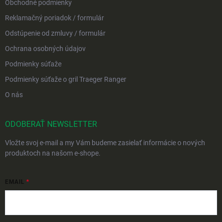
Obchodné podmienky
Reklamačný poriadok / formulár
Odstúpenie od zmluvy / formulár
Ochrana osobných údajov
Podmienky súťaže
Podmienky súťaže o gril Traeger Ranger
O nás
ODOBERAŤ NEWSLETTER
Vložte svoj e-mail a my Vám budeme zasielať informácie o nových
produktoch na našom e-shope.
EMAIL