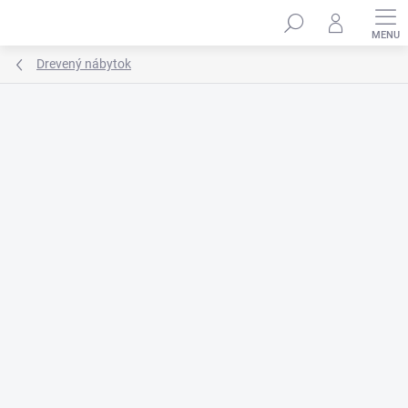
Prejsť
na
obsah
Drevený nábytok