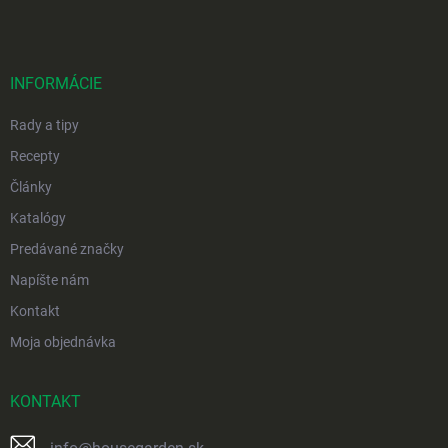
p
ä
t
i
INFORMÁCIE
e
Rady a tipy
Recepty
Články
Katalógy
Predávané značky
Napíšte nám
Kontakt
Moja objednávka
KONTAKT