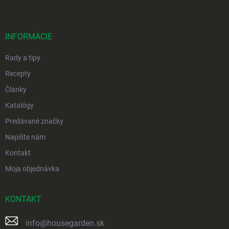
p
ä
t
i
INFORMÁCIE
e
Rady a tipy
Recepty
Články
Katalógy
Predávané značky
Napíšte nám
Kontakt
Moja objednávka
KONTAKT
info
@
housegarden.sk