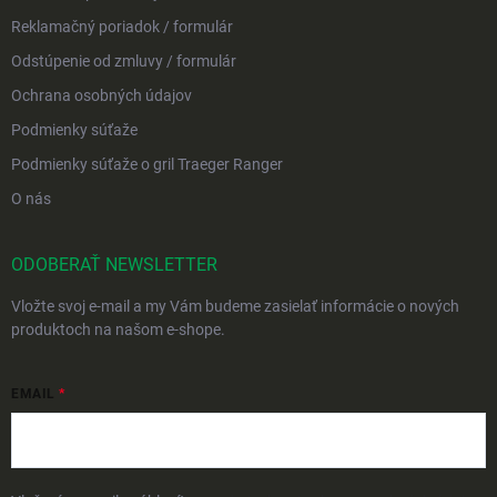
Reklamačný poriadok / formulár
Odstúpenie od zmluvy / formulár
Ochrana osobných údajov
Podmienky súťaže
Podmienky súťaže o gril Traeger Ranger
O nás
ODOBERAŤ NEWSLETTER
Vložte svoj e-mail a my Vám budeme zasielať informácie o nových
produktoch na našom e-shope.
EMAIL