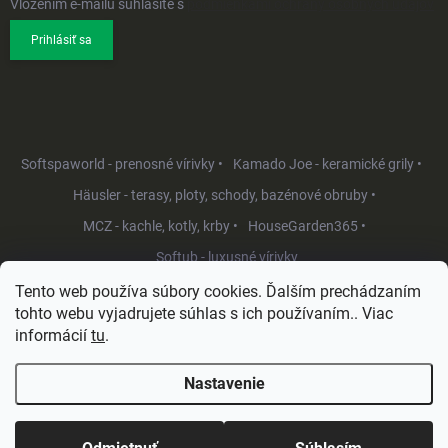
Vložením e-mailu súhlasíte s
podmienkami ochrany osobných údajov
Prihlásiť sa
Softspaworld - prenosné vírivky •
Kamado Joe - keramické grily •
Häusler - terasy, ploty, schody, bazénové obruby •
MCZ - kachle, kotly, krby •
HouseGarden365 •
Softub - luxusné vírivky
Tento web používa súbory cookies. Ďalším prechádzaním
tohto webu vyjadrujete súhlas s ich používaním.. Viac
informácií
tu
.
Nastavenie
Copyright 2026
HouseGarden.sk
. Všetky práva vyhradené.
Upraviť
nastavenie cookies