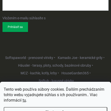
Vložením e-mailu súhlasíte s
podmienkami ochrany osobných údajov
Prihlásiť sa
Softspaworld - prenosné vírivky •
Kamado Joe - keramické grily •
Häusler - terasy, ploty, schody, bazénové obruby •
MCZ - kachle, kotly, krby •
HouseGarden365 •
Softub - luxusné vírivky
Tento web používa súbory cookies. Ďalším prechádzaním
tohto webu vyjadrujete súhlas s ich používaním.. Viac
informácií
tu
.