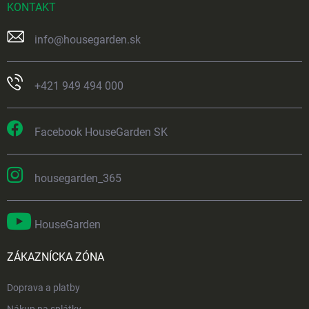
KONTAKT
info
@
housegarden.sk
+421 949 494 000
Facebook HouseGarden SK
housegarden_365
HouseGarden
ZÁKAZNÍCKA ZÓNA
Doprava a platby
Nákup na splátky