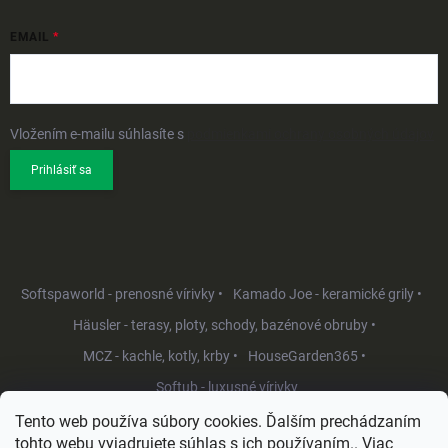
EMAIL
Vložením e-mailu súhlasíte s
podmienkami ochrany osobných údajov
Prihlásiť sa
Softspaworld - prenosné vírivky •
Kamado Joe - keramické grily •
Häusler - terasy, ploty, schody, bazénové obruby •
MCZ - kachle, kotly, krby •
HouseGarden365 •
Softub - luxusné vírivky
Tento web používa súbory cookies. Ďalším prechádzaním
tohto webu vyjadrujete súhlas s ich používaním.. Viac