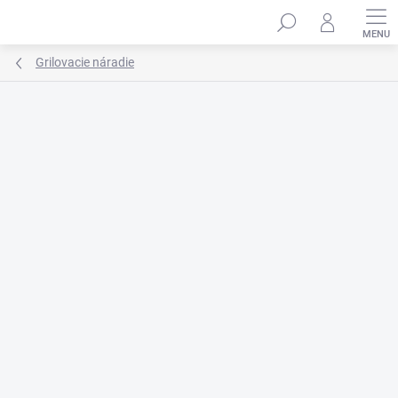
Prejsť
na
obsah
Grilovacie náradie