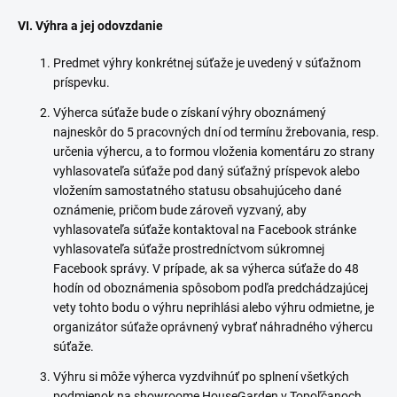
VI. Výhra a jej odovzdanie
Predmet výhry konkrétnej súťaže je uvedený v súťažnom
príspevku.
Výherca súťaže bude o získaní výhry oboznámený
najneskôr do 5 pracovných dní od termínu žrebovania, resp.
určenia výhercu, a to formou vloženia komentáru zo strany
vyhlasovateľa súťaže pod daný súťažný príspevok alebo
vložením samostatného statusu obsahujúceho dané
oznámenie, pričom bude zároveň vyzvaný, aby
vyhlasovateľa súťaže kontaktoval na Facebook stránke
vyhlasovateľa súťaže prostredníctvom súkromnej
Facebook správy. V prípade, ak sa výherca súťaže do 48
hodín od oboznámenia spôsobom podľa predchádzajúcej
vety tohto bodu o výhru neprihlási alebo výhru odmietne, je
organizátor súťaže oprávnený vybrať náhradného výhercu
súťaže.
Výhru si môže výherca vyzdvihnúť po splnení všetkých
podmienok na showroome HouseGarden v Topoľčanoch