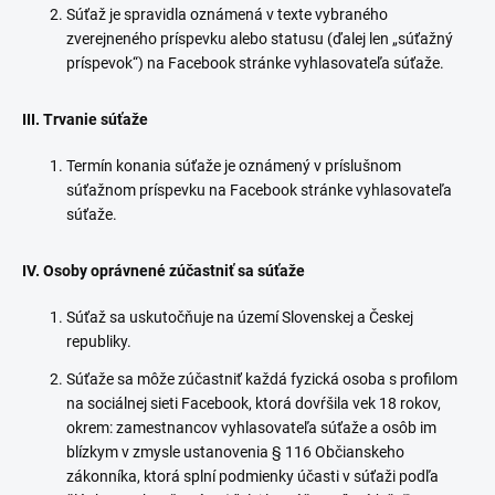
Súťaž je spravidla oznámená v texte vybraného
zverejneného príspevku alebo statusu (ďalej len „súťažný
príspevok“) na Facebook stránke vyhlasovateľa súťaže.
III. Trvanie súťaže
Termín konania súťaže je oznámený v príslušnom
súťažnom príspevku na Facebook stránke vyhlasovateľa
súťaže.
IV. Osoby oprávnené zúčastniť sa súťaže
Súťaž sa uskutočňuje na území Slovenskej a Českej
republiky.
Súťaže sa môže zúčastniť každá fyzická osoba s profilom
na sociálnej sieti Facebook, ktorá dovŕšila vek 18 rokov,
okrem: zamestnancov vyhlasovateľa súťaže a osôb im
blízkym v zmysle ustanovenia § 116 Občianskeho
zákonníka, ktorá splní podmienky účasti v súťaži podľa