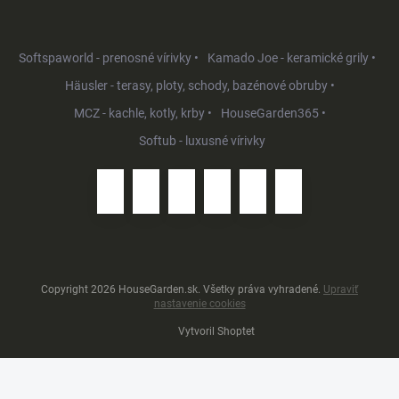
Softspaworld - prenosné vírivky •
Kamado Joe - keramické grily •
Häusler - terasy, ploty, schody, bazénové obruby •
MCZ - kachle, kotly, krby •
HouseGarden365 •
Softub - luxusné vírivky
Copyright 2026
HouseGarden.sk
. Všetky práva vyhradené.
Upraviť
nastavenie cookies
Vytvoril Shoptet