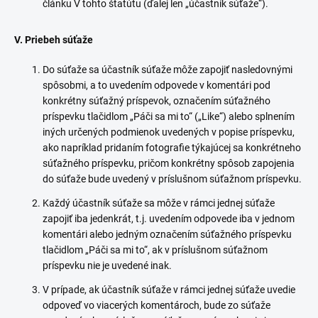
článku V tohto štatútu (ďalej len „účastník súťaže“).
V. Priebeh súťaže
Do súťaže sa účastník súťaže môže zapojiť nasledovnými
spôsobmi, a to uvedením odpovede v komentári pod
konkrétny súťažný príspevok, označením súťažného
príspevku tlačidlom „Páči sa mi to“ („Like“) alebo splnením
iných určených podmienok uvedených v popise príspevku,
ako napríklad pridaním fotografie týkajúcej sa konkrétneho
súťažného príspevku, pričom konkrétny spôsob zapojenia
do súťaže bude uvedený v príslušnom súťažnom príspevku.
Každý účastník súťaže sa môže v rámci jednej súťaže
zapojiť iba jedenkrát, t.j. uvedením odpovede iba v jednom
komentári alebo jedným označením súťažného príspevku
tlačidlom „Páči sa mi to“, ak v príslušnom súťažnom
príspevku nie je uvedené inak.
V prípade, ak účastník súťaže v rámci jednej súťaže uvedie
odpoveď vo viacerých komentároch, bude zo súťaže