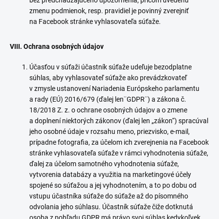
bez predchádzajúceho upozornenia, pričom uvedenú
zmenu podmienok, resp. pravidiel je povinný zverejniť
na Facebook stránke vyhlasovateľa súťaže.
VIII. Ochrana osobných údajov
Účasťou v súťaži účastník súťaže udeľuje bezodplatne
súhlas, aby vyhlasovateľ súťaže ako prevádzkovateľ
v zmysle ustanovení Nariadenia Európskeho parlamentu
a rady (EÚ) 2016/679 (ďalej len¨GDPR¨) a zákona č.
18/2018 Z. z. o ochrane osobných údajov a o zmene
a doplnení niektorých zákonov (ďalej len „zákon“) spracúval
jeho osobné údaje v rozsahu meno, priezvisko, e-mail,
prípadne fotografia, za účelom ich zverejnenia na Facebook
stránke vyhlasovateľa súťaže v rámci vyhodnotenia súťaže,
ďalej za účelom samotného vyhodnotenia súťaže,
vytvorenia databázy a využitia na marketingové účely
spojené so súťažou a jej vyhodnotením, a to po dobu od
vstupu účastníka súťaže do súťaže až do písomného
odvolania jeho súhlasu. Účastník súťaže čiže dotknutá
osoba z pohľadu GDPR má právo svoj súhlas kedykoľvek