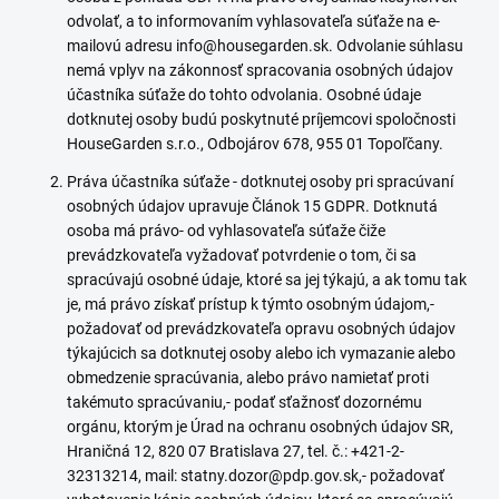
odvolať, a to informovaním vyhlasovateľa súťaže na e-
mailovú adresu info@housegarden.sk. Odvolanie súhlasu
nemá vplyv na zákonnosť spracovania osobných údajov
účastníka súťaže do tohto odvolania. Osobné údaje
dotknutej osoby budú poskytnuté príjemcovi spoločnosti
HouseGarden s.r.o., Odbojárov 678, 955 01 Topoľčany.
Práva účastníka súťaže - dotknutej osoby pri spracúvaní
osobných údajov upravuje Článok 15 GDPR. Dotknutá
osoba má právo- od vyhlasovateľa súťaže čiže
prevádzkovateľa vyžadovať potvrdenie o tom, či sa
spracúvajú osobné údaje, ktoré sa jej týkajú, a ak tomu tak
je, má právo získať prístup k týmto osobným údajom,-
požadovať od prevádzkovateľa opravu osobných údajov
týkajúcich sa dotknutej osoby alebo ich vymazanie alebo
obmedzenie spracúvania, alebo právo namietať proti
takémuto spracúvaniu,- podať sťažnosť dozornému
orgánu, ktorým je Úrad na ochranu osobných údajov SR,
Hraničná 12, 820 07 Bratislava 27, tel. č.: +421-2-
32313214, mail: statny.dozor@pdp.gov.sk,- požadovať