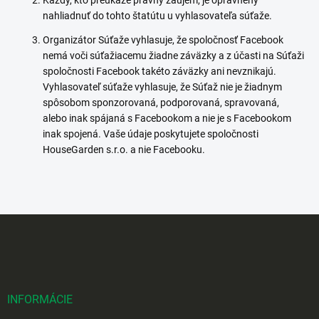
Každý, kto preukáže právny záujem, je oprávnený
nahliadnuť do tohto štatútu u vyhlasovateľa súťaže.
Organizátor Súťaže vyhlasuje, že spoločnosť Facebook
nemá voči súťažiacemu žiadne záväzky a z účasti na Súťaži
spoločnosti Facebook takéto záväzky ani nevznikajú.
Vyhlasovateľ súťaže vyhlasuje, že Súťaž nie je žiadnym
spôsobom sponzorovaná, podporovaná, spravovaná,
alebo inak spájaná s Facebookom a nie je s Facebookom
inak spojená. Vaše údaje poskytujete spoločnosti
HouseGarden s.r.o. a nie Facebooku.
Z
á
p
ä
t
i
INFORMÁCIE
e