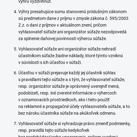
výhru vyzdvihnúť.
Výhry presahujúce sumu stanovenú príslušným zákonom
sú predmetom dane z príjmu v zmysle zákona č. 595/2003
Z.z. o dani z príjmov v aktuálnom znení, pričom
vyhlasovateľ súťaže ani organizátor súťaže nezodpovedá
za splnenie daňovej povinnosti výhercu súťaže.
Vyhlasovateľ súťaže ani organizátor súťaže nehradí
účastníkom súťaže žiadne náklady, ktoré týmto vzniknú
v súvislosti s ich účasťou v súťaži.
Účasťou v súťaži prejavuje každý jej účastník súhlas
s pravidlami tejto súťaže a s tým, že vyhlasovateľ súťaže,
resp. organizátor súťaže je oprávnený uverejniť mená,
podobizeň, resp. iné zverené informácie o výhercoch
v oznamovacích prostriedkoch, ako i tieto použiť
na reklamné a propagačné účely vyhlasovateľa súťaže, a to
bez nároku účastníka súťaže na akúkoľvek odmenu.
Vyhlasovateľ súťaže si vyhradzuje právo zmeniť podmienky,
resp. pravidlá tejto súťaže kedykoľvek