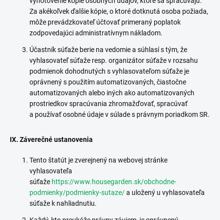
vyhotovenie kópie osobných údajov, ktoré sa spracúvajú.
Za akékoľvek ďalšie kópie, o ktoré dotknutá osoba požiada,
môže prevádzkovateľ účtovať primeraný poplatok
zodpovedajúci administratívnym nákladom.
Účastník súťaže berie na vedomie a súhlasí s tým, že
vyhlasovateľ súťaže resp. organizátor súťaže v rozsahu
podmienok dohodnutých s vyhlasovateľom súťaže je
oprávnený s použitím automatizovaných, čiastočne
automatizovaných alebo iných ako automatizovaných
prostriedkov spracúvania zhromažďovať, spracúvať
a používať osobné údaje v súlade s právnym poriadkom SR.
IX. Záverečné ustanovenia
Tento štatút je zverejnený na webovej stránke
vyhlasovateľa
súťaže
https://www.housegarden.sk/obchodne-
podmienky/podmienky-sutaze/
a uložený u vyhlasovateľa
súťaže k nahliadnutiu.