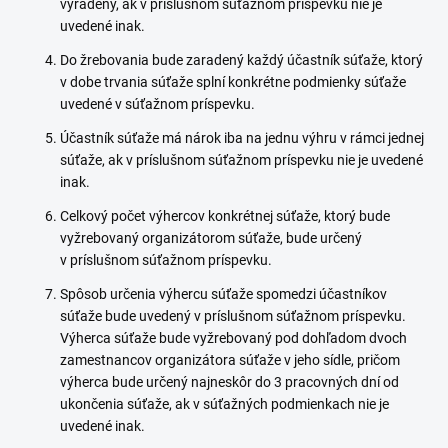
vyradený, ak v príslušnom súťažnom príspevku nie je
uvedené inak.
Do žrebovania bude zaradený každý účastník súťaže, ktorý
v dobe trvania súťaže splní konkrétne podmienky súťaže
uvedené v súťažnom príspevku.
Účastník súťaže má nárok iba na jednu výhru v rámci jednej
súťaže, ak v príslušnom súťažnom príspevku nie je uvedené
inak.
Celkový počet výhercov konkrétnej súťaže, ktorý bude
vyžrebovaný organizátorom súťaže, bude určený
v príslušnom súťažnom príspevku.
Spôsob určenia výhercu súťaže spomedzi účastníkov
súťaže bude uvedený v príslušnom súťažnom príspevku.
Výherca súťaže bude vyžrebovaný pod dohľadom dvoch
zamestnancov organizátora súťaže v jeho sídle, pričom
výherca bude určený najneskôr do 3 pracovných dní od
ukončenia súťaže, ak v súťažných podmienkach nie je
uvedené inak.