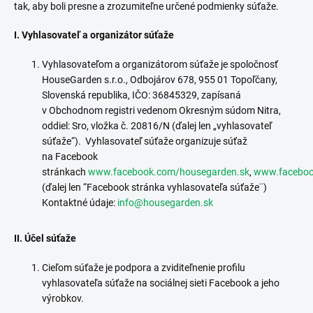
tak, aby boli presne a zrozumiteľne určené podmienky súťaže.
I. Vyhlasovateľ a organizátor súťaže
Vyhlasovateľom a organizátorom súťaže je spoločnosť
HouseGarden s.r.o., Odbojárov 678, 955 01 Topoľčany,
Slovenská republika, IČO: 36845329, zapísaná
v Obchodnom registri vedenom Okresným súdom Nitra,
oddiel: Sro, vložka č. 20816/N (ďalej len „vyhlasovateľ
súťaže“). Vyhlasovateľ súťaže organizuje súťaž
na Facebook
stránkach
www.facebook.com/housegarden.sk
,
www.faceboo
(ďalej len “Facebook stránka vyhlasovateľa súťaže¨)
Kontaktné údaje:
info@housegarden.sk
II. Účel súťaže
Cieľom súťaže je podpora a zviditeľnenie profilu
vyhlasovateľa súťaže na sociálnej sieti Facebook a jeho
výrobkov.