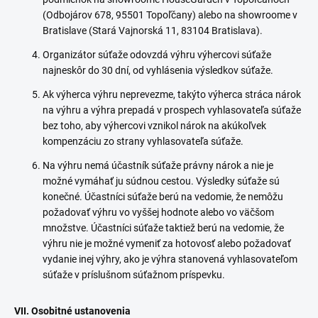
(Odbojárov 678, 95501 Topoľčany) alebo na showroome v
Bratislave (Stará Vajnorská 11, 83104 Bratislava).
Organizátor súťaže odovzdá výhru výhercovi súťaže
najneskôr do 30 dní, od vyhlásenia výsledkov súťaže.
Ak výherca výhru neprevezme, takýto výherca stráca nárok
na výhru a výhra prepadá v prospech vyhlasovateľa súťaže
bez toho, aby výhercovi vznikol nárok na akúkoľvek
kompenzáciu zo strany vyhlasovateľa súťaže.
Na výhru nemá účastník súťaže právny nárok a nie je
možné vymáhať ju súdnou cestou. Výsledky súťaže sú
konečné. Účastníci súťaže berú na vedomie, že nemôžu
požadovať výhru vo vyššej hodnote alebo vo väčšom
množstve. Účastníci súťaže taktiež berú na vedomie, že
výhru nie je možné vymeniť za hotovosť alebo požadovať
vydanie inej výhry, ako je výhra stanovená vyhlasovateľom
súťaže v príslušnom súťažnom príspevku.
VII. Osobitné ustanovenia