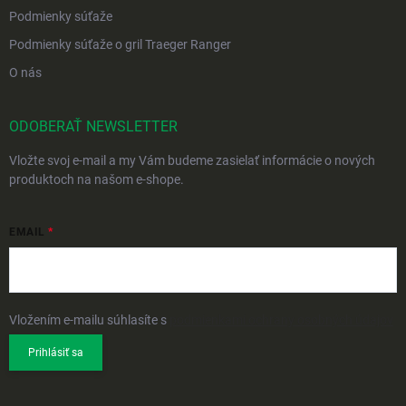
Podmienky súťaže
Podmienky súťaže o gril Traeger Ranger
O nás
ODOBERAŤ NEWSLETTER
Vložte svoj e-mail a my Vám budeme zasielať informácie o nových
produktoch na našom e-shope.
EMAIL
Vložením e-mailu súhlasíte s
podmienkami ochrany osobných údajov
Prihlásiť sa