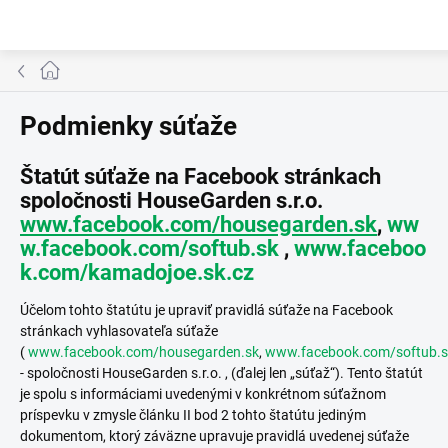
Prejsť
na
obsah
Domov
Podmienky súťaže
Štatút súťaže na Facebook stránkach
spoločnosti HouseGarden s.r.o.
www.facebook.com/housegarden.sk
,
ww
w.facebook.com/softub.sk
,
www.faceboo
k.com/kamadojoe.sk.cz
Účelom tohto štatútu je upraviť pravidlá súťaže na Facebook
stránkach vyhlasovateľa súťaže
(
www.facebook.com/housegarden.sk
,
www.facebook.com/softub.s
- spoločnosti HouseGarden s.r.o. , (ďalej len „súťaž“). Tento štatút
je spolu s informáciami uvedenými v konkrétnom súťažnom
príspevku v zmysle článku II bod 2 tohto štatútu jediným
dokumentom, ktorý záväzne upravuje pravidlá uvedenej súťaže