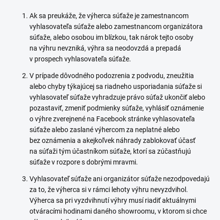
Ak sa preukáže, že výherca súťaže je zamestnancom
vyhlasovateľa súťaže alebo zamestnancom organizátora
súťaže, alebo osobou im blízkou, tak nárok tejto osoby
na výhru nevzniká, výhra sa neodovzdá a prepadá
v prospech vyhlasovateľa súťaže.
V prípade dôvodného podozrenia z podvodu, zneužitia
alebo chyby týkajúcej sa riadneho usporiadania súťaže si
vyhlasovateľ súťaže vyhradzuje právo súťaž ukončiť alebo
pozastaviť, zmeniť podmienky súťaže, vyhlásiť oznámenie
o výhre zverejnené na Facebook stránke vyhlasovateľa
súťaže alebo zaslané výhercom za neplatné alebo
bez oznámenia a akejkoľvek náhrady zablokovať účasť
na súťaži tým účastníkom súťaže, ktorí sa zúčastňujú
súťaže v rozpore s dobrými mravmi.
Vyhlasovateľ súťaže ani organizátor súťaže nezodpovedajú
za to, že výherca si v rámci lehoty výhru nevyzdvihol.
Výherca sa pri vyzdvihnutí výhry musí riadiť aktuálnymi
otváracími hodinami daného showroomu, v ktorom si chce