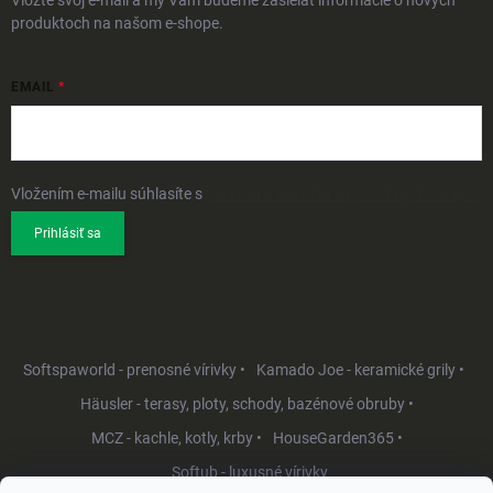
Vložte svoj e-mail a my Vám budeme zasielať informácie o nových
produktoch na našom e-shope.
EMAIL
Vložením e-mailu súhlasíte s
podmienkami ochrany osobných údajov
Prihlásiť sa
Softspaworld - prenosné vírivky •
Kamado Joe - keramické grily •
Häusler - terasy, ploty, schody, bazénové obruby •
MCZ - kachle, kotly, krby •
HouseGarden365 •
Softub - luxusné vírivky