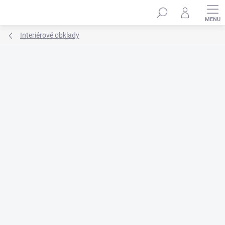
Prejsť
na
obsah
Interiérové obklady