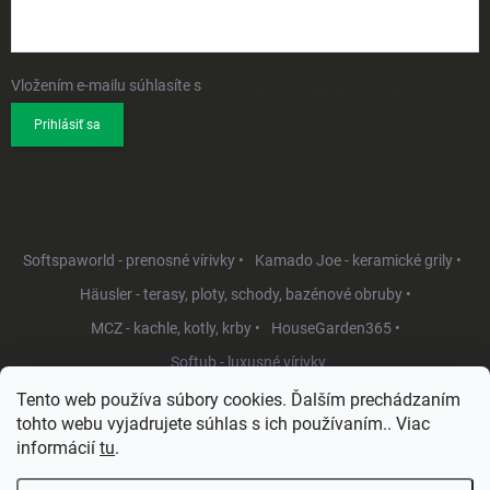
Vložením e-mailu súhlasíte s
podmienkami ochrany osobných údajov
Prihlásiť sa
Softspaworld - prenosné vírivky •
Kamado Joe - keramické grily •
Häusler - terasy, ploty, schody, bazénové obruby •
MCZ - kachle, kotly, krby •
HouseGarden365 •
Softub - luxusné vírivky
Tento web používa súbory cookies. Ďalším prechádzaním
tohto webu vyjadrujete súhlas s ich používaním.. Viac
informácií
tu
.