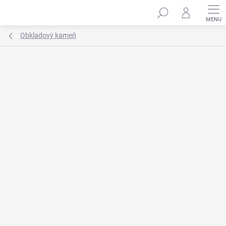
Prejsť
na
obsah
Obkladový kameň