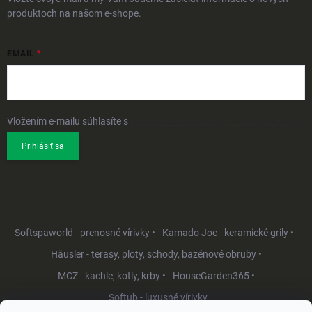
produktoch na našom e-shope.
EMAIL
Vložením e-mailu súhlasíte s
podmienkami ochrany osobných údajov
Prihlásiť sa
Softspaworld - prenosné vírivky •
Kamado Joe - keramické grily •
Häusler - terasy, ploty, schody, bazénové obruby •
MCZ - kachle, kotly, krby •
HouseGarden365 •
Softub - luxusné vírivky