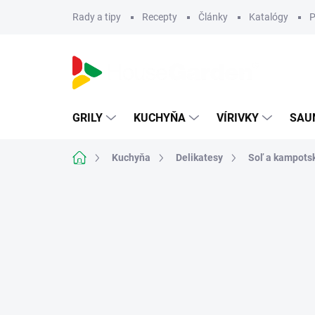
Prejsť
Rady a tipy
Recepty
Články
Katalógy
P
na
obsah
GRILY
KUCHYŇA
VÍRIVKY
SAU
Domov
Kuchyňa
Delikatesy
Soľ a kampots