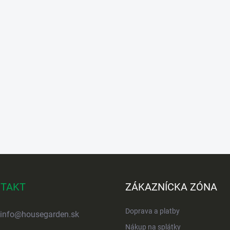
TAKT
ZÁKAZNÍCKA ZÓNA
Doprava a platby
info
@
housegarden.sk
Nákup na splátky