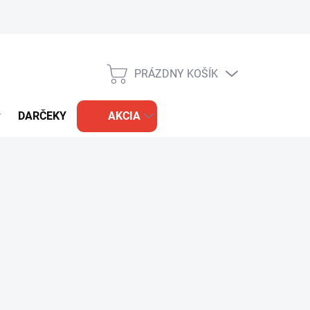
PRÁZDNY KOŠÍK
NÁKUPNÝ
KOŠÍK
DARČEKY
AKCIA