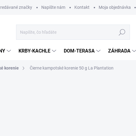
redávané značky
Napíšte nám
Kontakt
Moja objednávka
Hľadať
NY
KRBY-KACHLE
DOM-TERASA
ZÁHRADA
ké korenie
Čierne kampotské korenie 50 g La Plantation