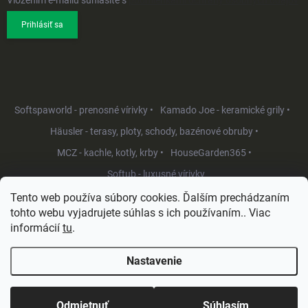
Vložením e-mailu súhlasíte s
podmienkami ochrany osobných údajov
Prihlásiť sa
Softspaworld - prenosné vírivky •
Kamado Joe - keramické grily •
Häusler - terasy, ploty, schody, bazénové obruby •
MCZ - kachle, kotly, krby •
HouseGarden365 •
Softub - luxusné vírivky
Tento web používa súbory cookies. Ďalším prechádzaním
tohto webu vyjadrujete súhlas s ich používaním.. Viac
informácií
tu
.
Nastavenie
Copyright 2026
HouseGarden.sk
. Všetky práva vyhradené.
Upraviť
nastavenie cookies
Odmietnuť
Súhlasím