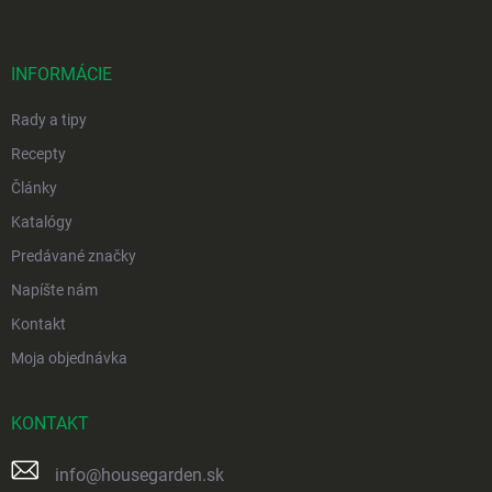
p
ä
t
i
INFORMÁCIE
e
Rady a tipy
Recepty
Články
Katalógy
Predávané značky
Napíšte nám
Kontakt
Moja objednávka
KONTAKT
info
@
housegarden.sk