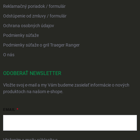
Reklamačný poriadok / formulár
Odstúpenie od zmluvy / formulár
Ochrana osobných údajov
Podmienky súťaže
Podmienky súťaže o gril Traeger Ranger
O nás
ODOBERAŤ NEWSLETTER
Vložte svoj e-mail a my Vám budeme zasielať informácie o nových
produktoch na našom e-shope.
EMAIL